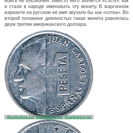
вовсе не обозначен. Вместо него значится «CIEN», как
и стали в народе именовать эту монету. В жаргонном
варианте на русском её имя звучало бы как «сотка». Во
второй половине девяностых такая монета равнялась
двум третям американского доллара.