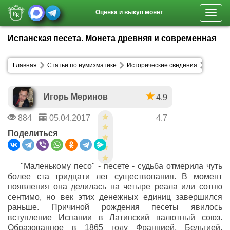
Оценка и выкуп монет
Toggl
navig
Испанская песета. Монета древняя и современная
Главная
Статьи по нумизматике
Исторические сведения
Игорь Меринов
4.9
884
05.04.2017
4.7
Поделиться
"Маленькому песо" - песете - судьба отмерила чуть
более ста тридцати лет существования. В момент
появления она делилась на четыре реала или сотню
сентимо, но век этих денежных единиц завершился
раньше. Причиной рождения песеты явилось
вступление Испании в Латинский валютный союз.
Образованное в 1865 году Францией, Бельгией,