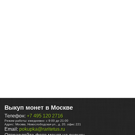
Выкуп монет в Москве
Телефон:
+7 495 120 2716
Режим работы:
ежедневно: с 9:00 до 21:00
Адрес:
Москва
,
Новослободская ул., д. 20, офис 221
Email:
pokupka@raritetus.ru