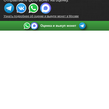
Отправляйте фото монет на оценку.
Узнать подробнее об оценке и выкупе монет в Москве
Оценка и выкуп монет
Выкуп монет в Санкт-Петербурге
Телефон:
+7 812 748 2349
Режим работы:
ежедневно: с 9:00 до 21:00
Адрес:
Санкт-Петербург
,
Ул. Садовая 38, ТД купца Яковлева, этаж 2, офис 211 (м.
Садовая, м. Спасская, м. Сенная Площадь)
Email:
spb@raritetus.ru
Выкуп монет в Нижнем Новгороде
Телефон:
+7 831 420-63-39
Режим работы:
ежедневно: с 9:00 до 21:00
Адрес:
Нижний Новгород
,
Площадь Максима Горького, дом 4/2, этаж 2, офис 8
Email:
nizhnij-novgorod@raritetus.ru
Выкуп монет в Новосибирске
Телефон:
+7 383 383 0921