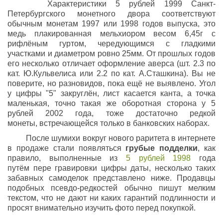
Характеристики 5 рублей 1999 Санкт-
Петербургского монетного двора соответствуют
обычным монетам 1997 или 1998 годов выпуска, это
медь плакированная мельхиором весом 6,45г с
рифлёным гуртом, чередующимся с гладкими
участками и диаметром ровно 25мм. От прошлых годов
его несколько отличает оформление аверса (шт. 2.3 по
кат. Ю.
Кульвелиса
или 2.2 по кат. А.
Сташкина
). Вы не
поверите, но
разновидов
, пока ещё не выявлено. Угол
у цифры "5" закруглён, лист касается канта, а точка
маленькая, точно такая же оборотная сторона у 5
рублей 2002 года, тоже достаточно редкой
монеты, встречающейся только в банковских наборах.
После шумихи вокруг нового раритета в интернете
в продаже стали появляться
грубые
подделки
, как
правило, выполненные из
5 рублей 1998
года
путём пере гравировки цифры даты, несколько таких
забавных самоделок представлено ниже. Продавцы
подобных
псевдо-редкостей
обычно пишут мелким
текстом, что не дают ни каких гарантий подлинности и
просят внимательно изучить фото перед покупкой.