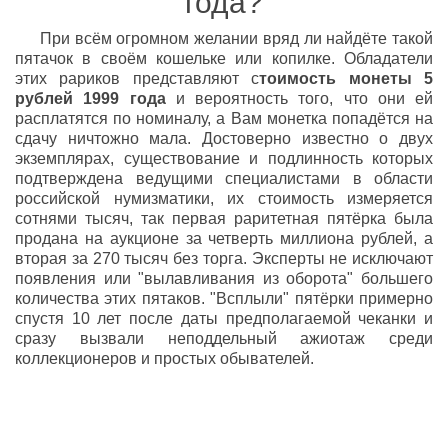
года?
При всём огромном желании
вряд ли
найдёте такой
пятачок в своём кошельке или копилке. Обладатели
этих
рариков
представляют с
тоимость монеты 5
рублей 1999 года
и вероятность того, что они ей
расплатятся по номиналу, а Вам монетка попадётся на
сдачу ничтожно мала. Достоверно известно о двух
экземплярах, существование и подлинность которых
подтверждена ведущими специалистами в области
российской нумизматики, их стоимость измеряется
сотнями тысяч, так первая раритетная пятёрка была
продана на аукционе за четверть миллиона рублей, а
вторая за 270 тысяч без торга. Эксперты не исключают
появления или "вылавливания из оборота" большего
количества этих пятаков
.
"Всплыли" пятёрки примерно
спустя 10 лет после даты предполагаемой чеканки и
сразу вызвали неподдельный ажиотаж среди
коллекционеров и простых обывателей.