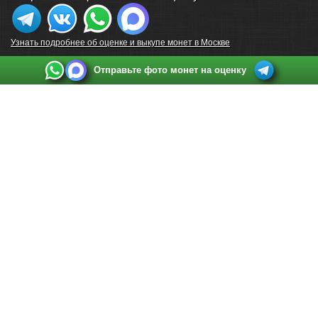
Узнать подробнее об оценке и выкупе монет в Москве
Отправьте фото монет на оценку
Выкуп монет в Санкт-Петербурге
Телефон:
+7 812 748 2349
Режим работы:
ежедневно: с 9:00 до 21:00
Адрес:
Санкт-Петербург
,
Ул. Садовая 38, ТД купца Яковлева, этаж 2, офис 211 (м.
Садовая, м. Спасская, м. Сенная Площадь)
Email:
spb@raritetus.ru
Выкуп монет в Нижнем Новгороде
Телефон:
+7 831 420-63-39
Режим работы:
ежедневно: с 9:00 до 21:00
Адрес:
Нижний Новгород
,
Площадь Максима Горького, дом 4/2, этаж 2, офис 8
Email:
nizhnij-novgorod@raritetus.ru
Выкуп монет в Новосибирске
Телефон:
+7 383 383 0921
Режим работы:
вТ-СБ: с 10:00 до 19:00