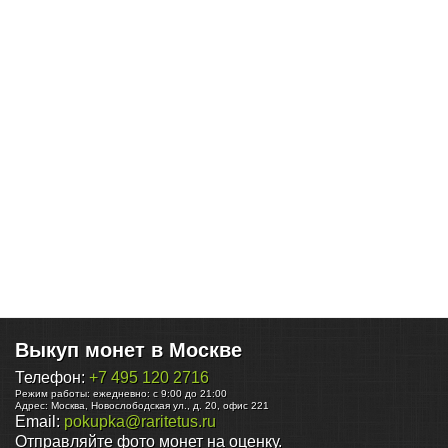
Выкуп монет в Москве
Телефон:
+7 495 120 2716
Режим работы:
ежедневно: с 9:00 до 21:00
Адрес:
Москва
,
Новослободская ул., д. 20, офис 221
Email:
pokupka@raritetus.ru
Отправляйте фото монет на оценку.