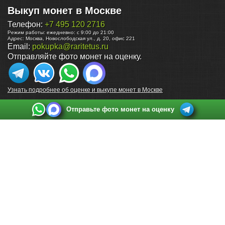
Выкуп монет в Москве
Телефон:
+7 495 120 2716
Режим работы:
ежедневно: с 9:00 до 21:00
Адрес:
Москва
,
Новослободская ул., д. 20, офис 221
Email:
pokupka@raritetus.ru
Отправляйте фото монет на оценку.
Узнать подробнее об оценке и выкупе монет в Москве
Отправьте фото монет на оценку
Выкуп монет в Санкт-Петербурге
Телефон:
+7 812 748 2349
Режим работы:
ежедневно: с 9:00 до 21:00
Адрес:
Санкт-Петербург
,
Ул. Садовая 38, ТД купца Яковлева, этаж 2, офис 211 (м.
Садовая, м. Спасская, м. Сенная Площадь)
Email:
spb@raritetus.ru
Выкуп монет в Нижнем Новгороде
Телефон:
+7 831 420-63-39
Режим работы:
ежедневно: с 9:00 до 21:00
Адрес:
Нижний Новгород
,
Площадь Максима Горького, дом 4/2, этаж 2, офис 8