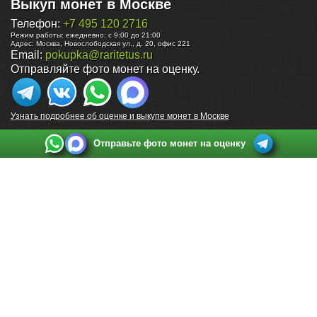
Выкуп монет в Москве
Телефон:
+7 495 120 2716
Режим работы:
ежедневно: с 9:00 до 21:00
Адрес:
Москва
,
Новослободская ул., д. 20, офис 221
Email:
pokupka@raritetus.ru
Отправляйте фото монет на оценку.
Узнать подробнее об оценке и выкупе монет в Москве
Отправьте фото монет на оценку
Выкуп монет в Санкт-Петербурге
Телефон:
+7 812 748 2349
Режим работы:
ежедневно: с 9:00 до 21:00
Адрес:
Санкт-Петербург
,
Ул. Садовая 38, ТД купца Яковлева, этаж 2, офис 211 (м.
Садовая, м. Спасская, м. Сенная Площадь)
Email:
spb@raritetus.ru
Выкуп монет в Нижнем Новгороде
Телефон:
+7 831 420-63-39
Режим работы:
ежедневно: с 9:00 до 21:00
Адрес:
Нижний Новгород
,
Площадь Максима Горького, дом 4/2, этаж 2, офис 8
Email:
nizhnij-novgorod@raritetus.ru