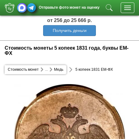
Отправьте фото монет на оценку
Toggl
navig
от 256
до 25 666 р.
Получить деньги
Стоимость монеты 5 копеек 1831 года, буквы ЕМ-
ФХ
Стоимость монет
...
Медь
5 копеек 1831 ЕМ-ФХ