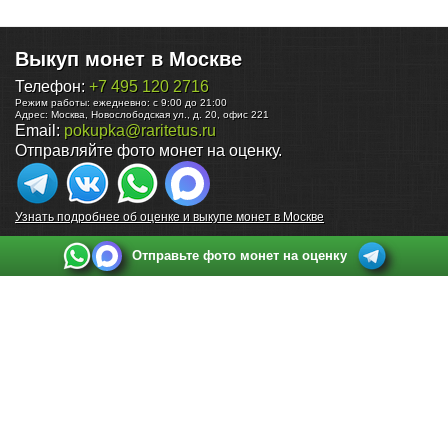
Выкуп монет в Москве
Телефон:
+7 495 120 2716
Режим работы:
ежедневно: с 9:00 до 21:00
Адрес:
Москва
,
Новослободская ул., д. 20, офис 221
Email:
pokupka@raritetus.ru
Отправляйте фото монет на оценку.
Узнать подробнее об оценке и выкупе монет в Москве
Отправьте фото монет на оценку
Выкуп монет в Санкт-Петербурге
Телефон:
+7 812 748 2349
Режим работы:
ежедневно: с 9:00 до 21:00
Адрес:
Санкт-Петербург
,
Ул. Садовая 38, ТД купца Яковлева, этаж 2, офис 211 (м.
Садовая, м. Спасская, м. Сенная Площадь)
Email:
spb@raritetus.ru
Выкуп монет в Нижнем Новгороде