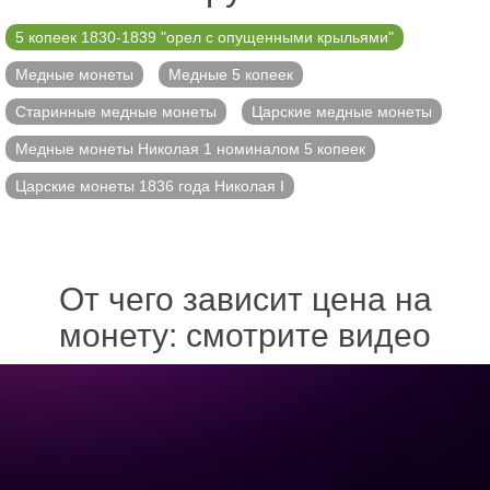
5 копеек 1830-1839 "орел с опущенными крыльями"
Медные монеты
Медные 5 копеек
Старинные медные монеты
Царские медные монеты
Медные монеты Николая 1 номиналом 5 копеек
Царские монеты 1836 года Николая I
От чего зависит цена на
монету: смотрите видео