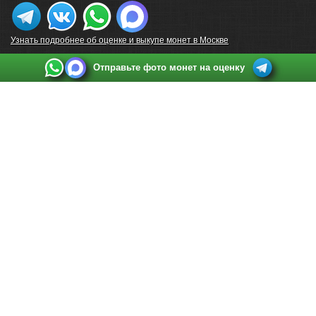
Узнать подробнее об оценке и выкупе монет в Москве
Отправьте фото монет на оценку
Выкуп монет в Санкт-Петербурге
Телефон:
+7 812 748 2349
Режим работы:
ежедневно: с 9:00 до 21:00
Адрес:
Санкт-Петербург
,
Ул. Садовая 38, ТД купца Яковлева, этаж 2, офис 211 (м.
Садовая, м. Спасская, м. Сенная Площадь)
Email:
spb@raritetus.ru
Выкуп монет в Нижнем Новгороде
Телефон:
+7 831 420-63-39
Режим работы:
ежедневно: с 9:00 до 21:00
Адрес:
Нижний Новгород
,
Площадь Максима Горького, дом 4/2, этаж 2, офис 8
Email:
nizhnij-novgorod@raritetus.ru
Выкуп монет в Новосибирске
Телефон:
+7 383 383 0921
Режим работы:
вТ-СБ: с 10:00 до 19:00