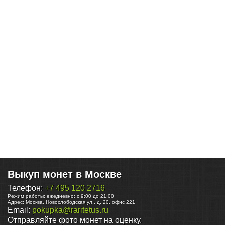
Выкуп монет в Москве
Телефон:
+7 495 120 2716
Режим работы:
ежедневно: с 9:00 до 21:00
Адрес:
Москва
,
Новослободская ул., д. 20, офис 221
Email:
pokupka@raritetus.ru
Отправляйте фото монет на оценку.