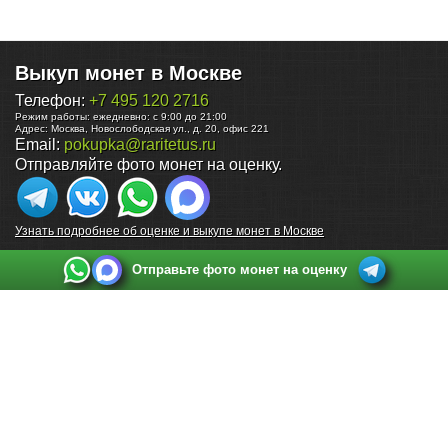
Выкуп монет в Москве
Телефон:
+7 495 120 2716
Режим работы:
ежедневно: с 9:00 до 21:00
Адрес:
Москва
,
Новослободская ул., д. 20, офис 221
Email:
pokupka@raritetus.ru
Отправляйте фото монет на оценку.
Узнать подробнее об оценке и выкупе монет в Москве
Отправьте фото монет на оценку
Выкуп монет в Санкт-Петербурге
Телефон:
+7 812 748 2349
Режим работы:
ежедневно: с 9:00 до 21:00
Адрес:
Санкт-Петербург
,
Ул. Садовая 38, ТД купца Яковлева, этаж 2, офис 211 (м.
Садовая, м. Спасская, м. Сенная Площадь)
Email:
spb@raritetus.ru
Выкуп монет в Нижнем Новгороде