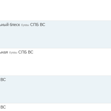
ьный блеск
СПБ ВС
буквы
ьная
СПБ ВС
буквы
 ВС
 ВС