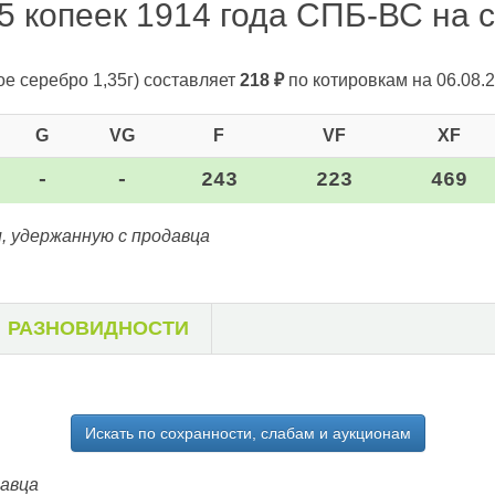
5 копеек 1914 года СПБ-ВС на с
ое серебро 1,35г)
составляет
218
₽
по котировкам на 06.08.2
G
VG
F
VF
XF
-
-
243
223
469
, удержанную с продавца
РАЗНОВИДНОСТИ
Искать по сохранности, слабам и аукционам
давца