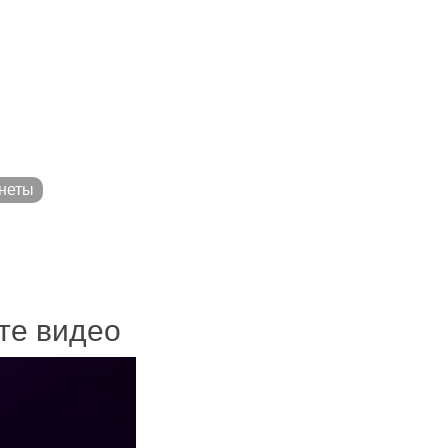
неты
ите видео