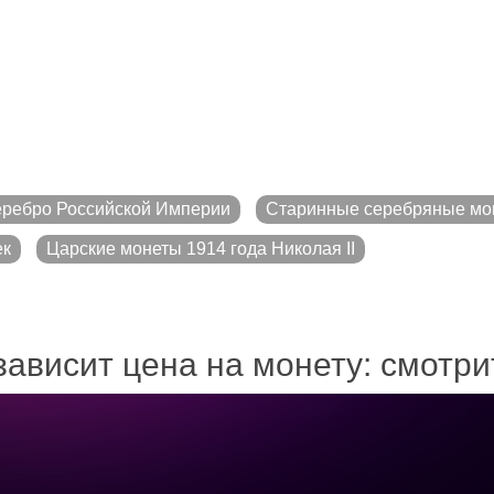
ребро Российской Империи
Старинные серебряные мо
ек
Царские монеты 1914 года Николая II
зависит цена на монету: смотр