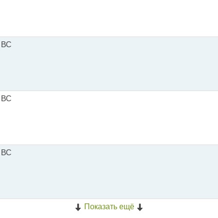
 ВС
 ВС
 ВС
Показать ещё