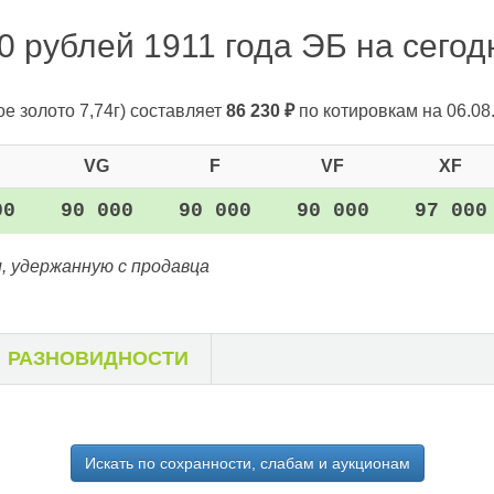
0 рублей 1911 года ЭБ на сегодн
ое золото 7,74г)
составляет
86 230
₽
по котировкам на 06.08
VG
F
VF
XF
00
90 000
90 000
90 000
97 000
, удержанную с продавца
РАЗНОВИДНОСТИ
Искать по сохранности, слабам и аукционам