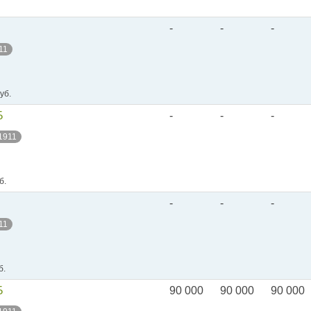
-
-
-
11
уб.
Б
-
-
-
 1911
б.
-
-
-
11
б.
Б
90 000
90 000
90 000