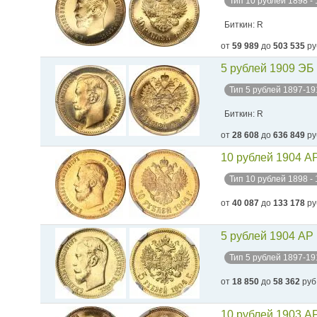
Тип 10 рублей 1898 -
Биткин: R
от
59 989
до
503 535
ру
5 рублей 1909 ЭБ
Тип 5 рублей 1897-19
Биткин: R
от
28 608
до
636 849
ру
10 рублей 1904 А
Тип 10 рублей 1898 -
от
40 087
до
133 178
ру
5 рублей 1904 АР
Тип 5 рублей 1897-19
от
18 850
до
58 362
руб
10 рублей 1903 А