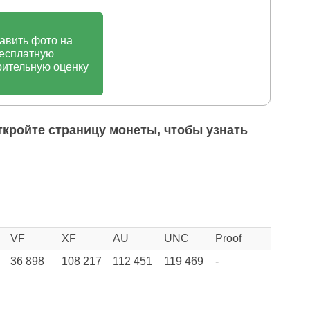
авить фото на
есплатную
ительную оценку
ткройте страницу монеты, чтобы узнать
VF
XF
AU
UNC
Proof
36 898
108 217
112 451
119 469
-