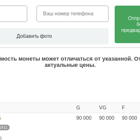
Отпр
б
предвар
Добавить фото
мость монеты может отличаться от указанной. О
актуальные цены.
G
VG
F
Б
90 000
90 000
90 000
 1911
б.