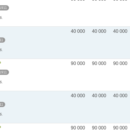
 1911
б.
40 000
40 000
40 000
11
б.
Р
90 000
90 000
90 000
 1911
б.
40 000
40 000
40 000
11
б.
Р
90 000
90 000
90 000