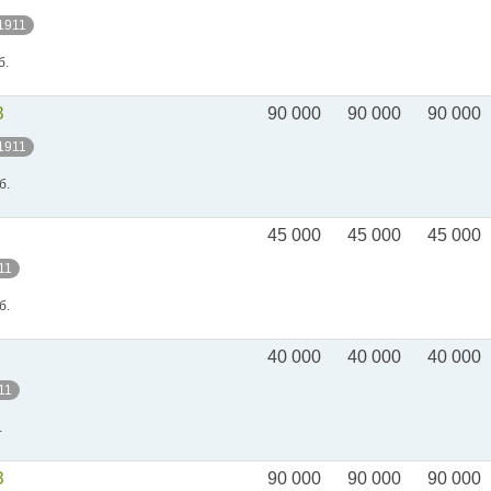
 1911
б.
З
90 000
90 000
90 000
 1911
б.
45 000
45 000
45 000
11
б.
40 000
40 000
40 000
11
.
З
90 000
90 000
90 000