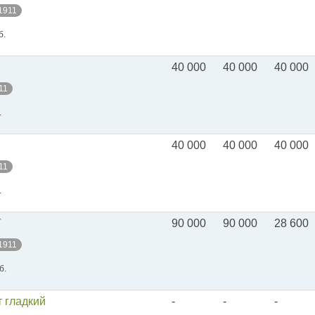
 1911
б.
40 000
40 000
40 000
11
.
40 000
40 000
40 000
11
.
Г
90 000
90 000
28 600
 1911
б.
т гладкий
-
-
-