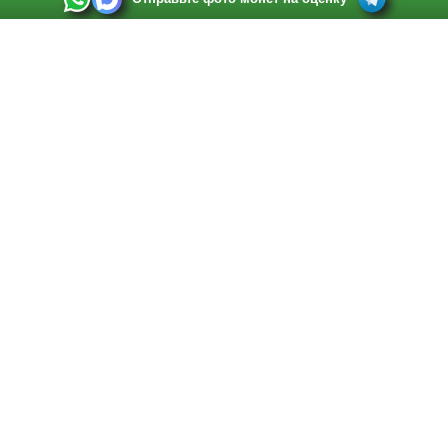
Выкуп монет в Санкт-Петербурге
Телефон:
+7 812 748 2349
Режим работы:
ежедневно: с 9:00 до 21:00
Адрес:
Санкт-Петербург
,
Ул. Садовая 38, ТД купца Яковлева, этаж 2, офис 211 (м.
Садовая, м. Спасская, м. Сенная Площадь)
Email:
spb@raritetus.ru
Выкуп монет в Нижнем Новгороде
Телефон:
+7 831 420-63-39
Режим работы:
ежедневно: с 9:00 до 21:00
Адрес:
Нижний Новгород
,
Площадь Максима Горького, дом 4/2, этаж 2, офис 8
Email:
nizhnij-novgorod@raritetus.ru
Выкуп монет в Новосибирске
Телефон:
+7 383 383 0921
Режим работы:
вТ-СБ: с 10:00 до 19:00
Адрес:
Новосибирск
,
Красный проспект 79 (БЦ Зелёные купола), офис 204 (м.
Гагаринская)
Email:
pokupka@raritetus.ru
Выкуп монет в Краснодаре