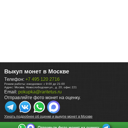
Выкуп монет в Москве
Телефон:
+7 495 120 2716
Режим работы:
ежедневно: с 9:00 до 21:00
Адрес:
Москва
,
Новослободская ул., д. 20, офис 221
Email:
pokupka@raritetus.ru
Отправляйте фото монет на оценку.
Узнать подробнее об оценке и выкупе монет в Москве
Отправьте фото монет на оценку