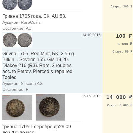
Старт: 300 $
Гривна 1705 года. БК. AU 53.
Аукцион: RareCoins
Состояние: AU
14.10.2015
100 ₣
6 488
₽
Старт: 50 ₣
Grivna 1705, Red Mint, БK. 2.56 g.
Bitkin -. Severin 155. GM 19,20.
Diakov 216 (R3). Rare. 2 roubles
acc. to Petrov. Pierced & repaired.
Tooled
Аукцион: Sincona AG
Состояние: F
29.09.2015
14 000
₽
Старт: 5 000
₽
гривна 1705 г. серебро до29.09
до2200 по мск