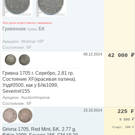
Эта цена искусственно завышена
Гривенник
БК
буквы
Аукцион: Wolmar VIP
Состояние: XF
06.12.2014
42 000
₽
Гривна 1705 г. Серебро, 2,81 гр.
Состояние ХF(красивая патина).
Узд#0500, как у Б№1099,
Severin#155
Аукцион: AuctionImperia
Состояние: XF
15.10.2014
225 ₣
9 580
₽
Старт: 100 ₣
Grivna 1705, Red Mint, БK. 2.77 g.