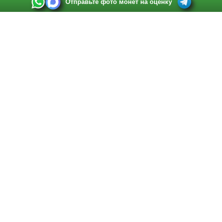
Отправьте фото монет на оценку
Выкуп монет в Санкт-Петербурге
Телефон:
+7 812 748 2349
Режим работы:
ежедневно: с 9:00 до 21:00
Адрес:
Санкт-Петербург
,
Ул. Садовая 38, ТД купца Яковлева, этаж 2, офис 211 (м.
Садовая, м. Спасская, м. Сенная Площадь)
Email:
spb@raritetus.ru
Выкуп монет в Нижнем Новгороде
Телефон:
+7 831 420-63-39
Режим работы:
ежедневно: с 9:00 до 21:00
Адрес:
Нижний Новгород
,
Площадь Максима Горького, дом 4/2, этаж 2, офис 8
Email:
nizhnij-novgorod@raritetus.ru
Выкуп монет в Новосибирске
Телефон:
+7 383 383 0921
Режим работы:
вТ-СБ: с 10:00 до 19:00
Адрес:
Новосибирск
,
Красный проспект 79 (БЦ Зелёные купола), офис 204 (м.
Гагаринская)
Email:
pokupka@raritetus.ru