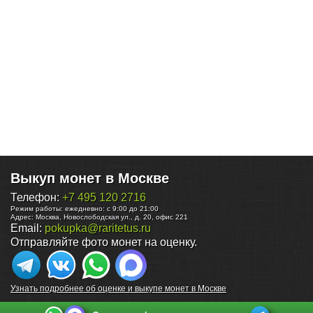
Выкуп монет в Москве
Телефон:
+7 495 120 2716
Режим работы:
ежедневно: с 9:00 до 21:00
Адрес:
Москва
,
Новослободская ул., д. 20, офис 221
Email:
pokupka@raritetus.ru
Отправляйте фото монет на оценку.
Узнать подробнее об оценке и выкупе монет в Москве