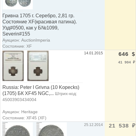
Гривна 1705 г. Серебро, 2,81 гр.
Состояние ХF(красивая патина).
Узд#0500, как у Б№1099,
Severin#155
Аукцион: AuctionImperia
Состояние: XF
14.01.2015
646 $
41 904
₽
Russia: Peter I Grivna (10 Kopecks)
(1705) БК XF45 NGC,...
Штрих-код:
45003903434004
Аукцион: Heritage
Состояние: XF45 (XF)
25.12.2014
21 538
₽