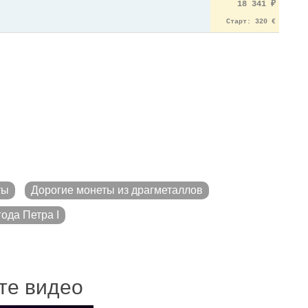
18 341
₽
Старт: 320 €
ты
Дорогие монеты из драгметаллов
ода Петра I
ите видео