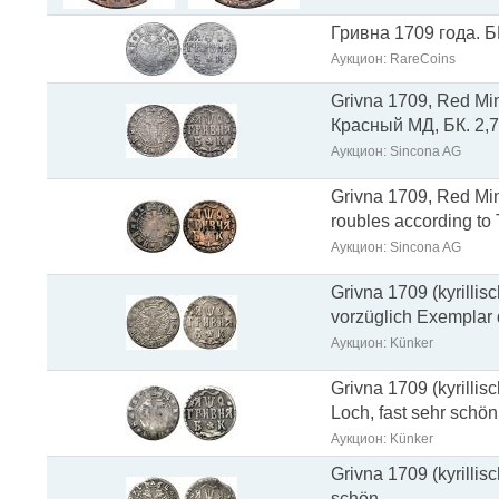
Гривна 1709 года. Б
Аукцион: RareCoins
Grivna 1709, Red Mint
Красный МД, БК. 2,7
Аукцион: Sincona AG
Grivna 1709, Red Mint
roubles according to
Аукцион: Sincona AG
Grivna 1709 (kyrillis
vorzüglich Exemplar
Аукцион: Künker
Grivna 1709 (kyrillis
Loch, fast sehr schön
Аукцион: Künker
Grivna 1709 (kyrillis
schön