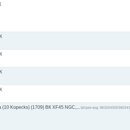
К
К
К
К
К
na (10 Kopecks) (1709) BК XF45 NGC,...
Штрих-код: 96320450039034