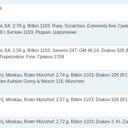
К
, БК. 2.78 g. Bitkin 1103. Rare. Scratches. Extremely fine. Гри
8 г. Биткин 1103. Редкая. Царапинки
, БК. 2,59 g. Bitkin 1103. Severin 247. GM 46,14. Diakov 326 (
 Trapeznikov. Fine. Гривна 1709
ch), Moskau, Roter Münzhof. 2,74 g. Bitkin 1103; Diakov 326 (R1)
 der Auktion Gorny & Mosch 116, München
ch), Moskau, Roter Münzhof. 2,57 g. Bitkin 1103; Diakov 326 (R1
ch), Moskau, Roter Münzhof. 2,72 g. Bitkin 1103; Diakov 3. Kl. Z