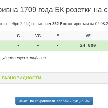
ивна 1709 года БК розетки на с
ое серебро 2,24г)
составляет
362
₽
по котировкам на 05.08.2
G
VG
F
VF
-
-
-
24 000
, удержанную с продавца
РАЗНОВИДНОСТИ
Искать по сохранности, слабам и аукционам