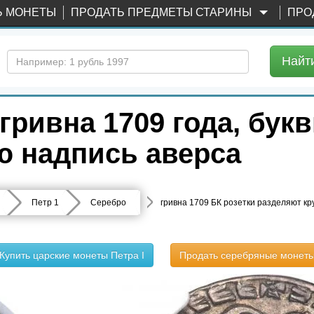
Ь МОНЕТЫ
ПРОДАТЬ ПРЕДМЕТЫ СТАРИНЫ
ПРО
Найт
ривна 1709 года, букв
ю надпись аверса
Петр 1
Серебро
гривна 1709 БК розетки разделяют кр
Купить царские монеты Петра I
Продать серебряные монет