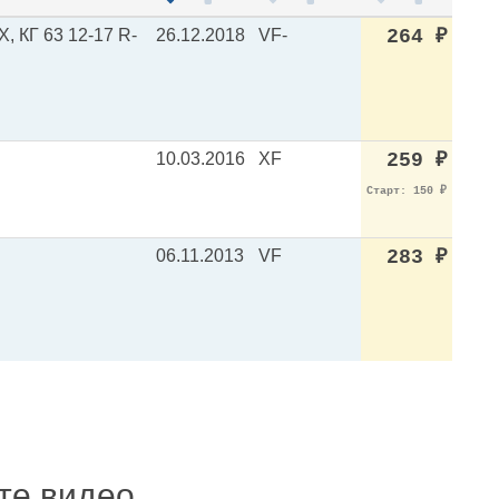
, КГ 63 12-17 R-
26.12.2018
VF-
264
₽
10.03.2016
XF
259
₽
Старт: 150
₽
06.11.2013
VF
283
₽
ите видео