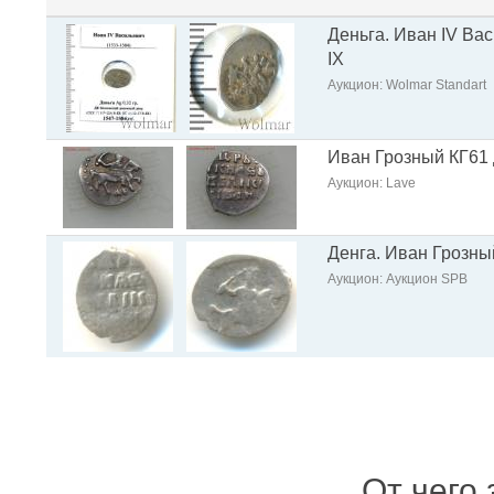
Деньга. Иван IV Вас
IX
Аукцион: Wolmar Standart
Иван Грозный КГ61 
Аукцион: Lave
Денга. Иван Грозный
Аукцион: Аукцион SPB
От чего 