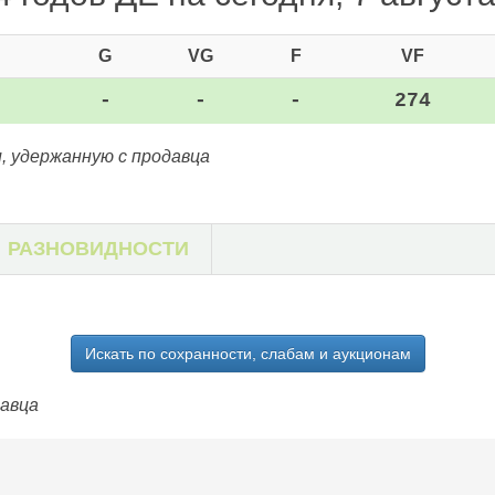
G
VG
F
VF
-
-
-
274
, удержанную с продавца
РАЗНОВИДНОСТИ
Искать по сохранности, слабам и аукционам
давца