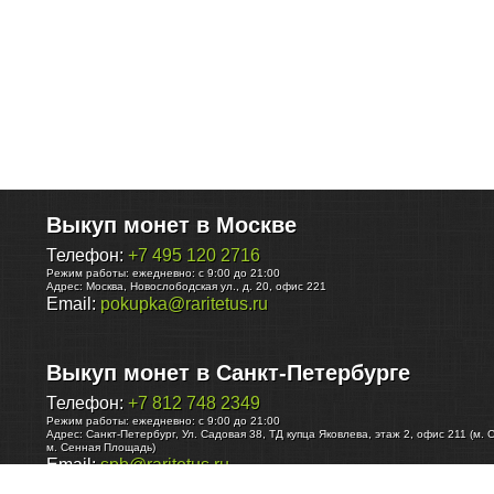
Выкуп монет в Москве
Телефон:
+7 495 120 2716
Режим работы:
ежедневно: с 9:00 до 21:00
Адрес:
Москва
,
Новослободская ул., д. 20, офис 221
Email:
pokupka@raritetus.ru
Выкуп монет в Санкт-Петербурге
Телефон:
+7 812 748 2349
Режим работы:
ежедневно: с 9:00 до 21:00
Адрес:
Санкт-Петербург
,
Ул. Садовая 38, ТД купца Яковлева, этаж 2, офис 211 (м. 
м. Сенная Площадь)
Email:
spb@raritetus.ru