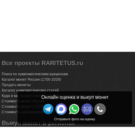
Все проекты RARITETUS.ru
Поиск по нумизматическим аукционам
Каталог монет России (1700-2026)
Продать монеты
Каталог нумизматических статей
Куда и как продать монеты дорого: 15 подводных камней
Онлайн оценка и выкуп монет
Стоимость монет России
Стоимость монет СССР
Стоимость царских монет
Выкуп монет в регионах
Волгоград