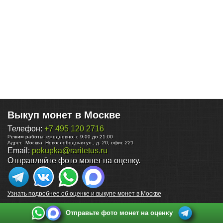
Выкуп монет в Москве
Телефон:
+7 495 120 2716
Режим работы:
ежедневно: с 9:00 до 21:00
Адрес:
Москва
,
Новослободская ул., д. 20, офис 221
Email:
pokupka@raritetus.ru
Отправляйте фото монет на оценку.
Узнать подробнее об оценке и выкупе монет в Москве
Отправьте фото монет на оценку