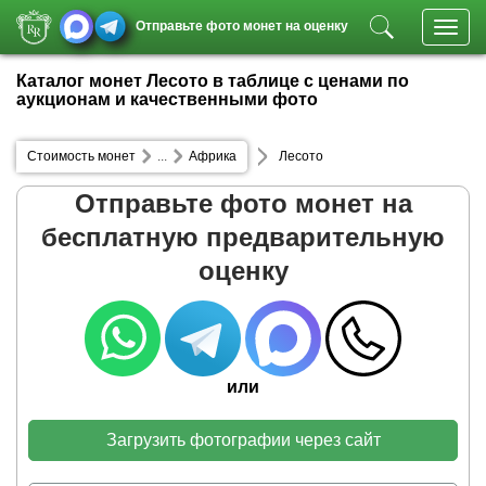
Отправьте фото монет на оценку
Toggl
navig
Каталог монет Лесото в таблице с ценами по
аукционам и качественными фото
Стоимость монет
...
Африка
Лесото
Отправьте фото монет на
бесплатную предварительную
оценку
или
Загрузить фотографии через сайт