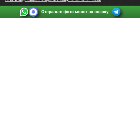
Отправьте фото монет на оценку
Выкуп монет в Санкт-Петербурге
Телефон:
+7 812 748 2349
Режим работы:
ежедневно: с 9:00 до 21:00
Адрес:
Санкт-Петербург
,
Ул. Садовая 38, ТД купца Яковлева, этаж 2, офис 211 (м.
Садовая, м. Спасская, м. Сенная Площадь)
Email:
spb@raritetus.ru
Выкуп монет в Нижнем Новгороде
Телефон:
+7 831 420-63-39
Режим работы:
ежедневно: с 9:00 до 21:00
Адрес:
Нижний Новгород
,
Площадь Максима Горького, дом 4/2, этаж 2, офис 8
Email:
nizhnij-novgorod@raritetus.ru
Выкуп монет в Новосибирске
Телефон:
+7 383 383 0921
Режим работы:
вТ-СБ: с 10:00 до 19:00
Адрес:
Новосибирск
,
Красный проспект 79 (БЦ Зелёные купола), офис 204 (м.
Гагаринская)
Email:
pokupka@raritetus.ru