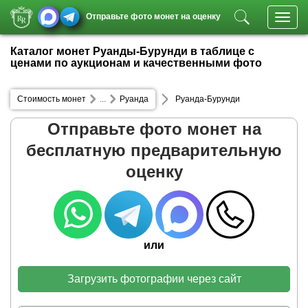
Отправьте фото монет на оценку
Toggl
navig
Каталог монет Руанды-Бурунди в таблице с
ценами по аукционам и качественными фото
Стоимость монет
...
Руанда
Руанда-Бурунди
Отправьте фото монет на
бесплатную предварительную
оценку
или
Загрузить фотографии через сайт