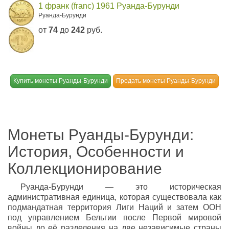
1 франк (franc) 1961 Руанда-Бурунди
Руанда-Бурунди
от
74
до
242
руб.
Купить монеты Руанды-Бурунди
Продать монеты Руанды-Бурунди
Монеты Руанды-Бурунди:
История, Особенности и
Коллекционирование
Руанда-Бурунди — это историческая
административная единица, которая существовала как
подмандатная территория Лиги Наций и затем ООН
под управлением Бельгии после Первой мировой
войны до её разделения на две независимые страны