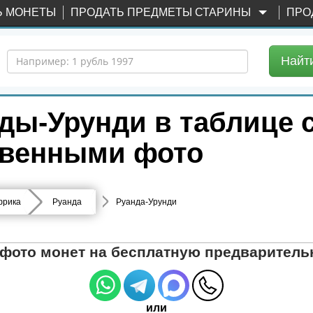
Ь МОНЕТЫ
ПРОДАТЬ ПРЕДМЕТЫ СТАРИНЫ
ПРО
Найт
ды-Урунди в таблице 
твенными фото
фрика
Руанда
Руанда-Урунди
 фото монет на бесплатную предваритель
или