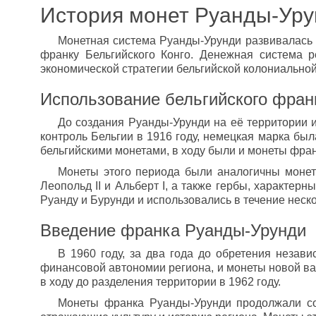
История монет Руанды-Ур
Монетная система Руанды-Урунди развивалась п
франку Бельгийского Конго. Денежная система 
экономической стратегии бельгийской колониально
Использование бельгийского франк
До создания Руанды-Урунди на её территории 
контроль Бельгии в 1916 году, немецкая марка бы
бельгийскими монетами, в ходу были и монеты фран
Монеты этого периода были аналогичны монета
Леопольд II и Альберт I, а также гербы, характер
Руанду и Бурунди и использовались в течение неск
Введение франка Руанды-Урунди
В 1960 году, за два года до обретения неза
финансовой автономии региона, и монеты новой ва
в ходу до разделения территории в 1962 году.
Монеты франка Руанды-Урунди продолжали со