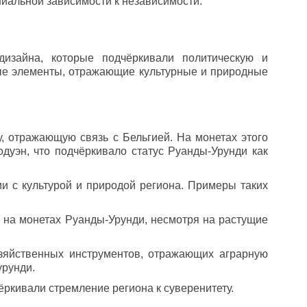
ниальной зависимости к независимости.
изайна, которые подчёркивали политическую и
вые элементы, отражающие культурные и природные
, отражающую связь с Бельгией. На монетах этого
одуэн, что подчёркивало статус Руанды-Урунди как
и с культурой и природой региона. Примеры таких
я на монетах Руанды-Урунди, несмотря на растущие
зяйственных инструментов, отражающих аграрную
урунди.
ркивали стремление региона к суверенитету.