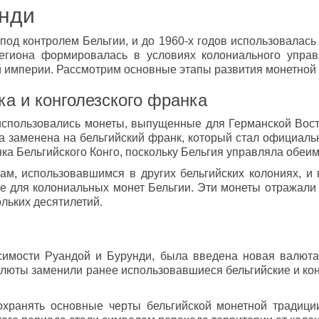
унди
од контролем Бельгии, и до 1960-х годов использовалась 
региона формировалась в условиях колониального управ
й империи. Рассмотрим основные этапы развития монетной
а и конголезского франка
использовались монеты, выпущенные для Германской Вост
ла заменена на бельгийский франк, который стал официаль
ка Бельгийского Конго, поскольку Бельгия управляла обеи
м, использовавшимся в других бельгийских колониях, и 
ные для колониальных монет Бельгии. Эти монеты отражал
ольких десятилетий.
висимости Руандой и Бурунди, была введена новая валю
люты заменили ранее использовавшиеся бельгийские и ко
хранять основные черты бельгийской монетной традиции