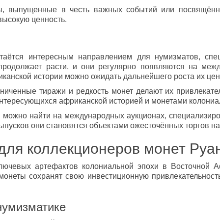
, выпущенные в честь важных событий или посвящённы
высокую ценность.
таётся интересным направлением для нумизматов, спе
продолжает расти, и они регулярно появляются на меж
иканской истории можно ожидать дальнейшего роста их цен
аниченные тиражи и редкость монет делают их привлекат
интересующихся африканской историей и монетами колониа
 можно найти на международных аукционах, специализиро
выпусков они становятся объектами ожесточённых торгов на
 для коллекционеров монет Ру
лючевых артефактов колониальной эпохи в Восточной А
 монеты сохранят свою инвестиционную привлекательнос
нумизматике