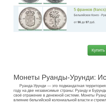
5 франков (francs
Бельгийское Конго - Ру
от
96
до
97
руб.
Купить
Монеты Руанды-Урунди: Ис
Руанда-Урунди — это подмандатная территория 
году на две независимые страны: Руанду и Бурунд
своё отражение в денежной системе. Монеты Руанд
влияние бельгийской колониальной власти и стремл