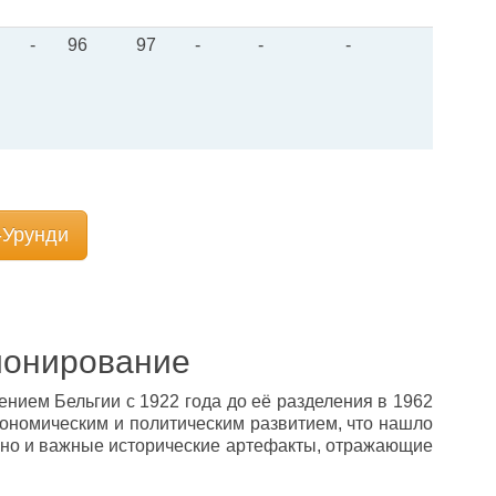
-
96
97
-
-
-
-Урунди
ионирование
нием Бельгии с 1922 года до её разделения в 1962
кономическим и политическим развитием, что нашло
, но и важные исторические артефакты, отражающие