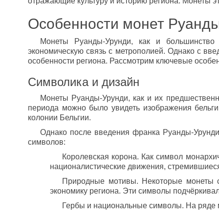
отражающие культуру и историю региона. Монеты э
Особенности монет Руанд
Монеты Руанды-Урунди, как и большинство 
экономическую связь с метрополией. Однако с вв
особенности региона. Рассмотрим ключевые особен
Символика и дизайн
Монеты Руанды-Урунди, как и их предшественн
периода можно было увидеть изображения бельгийс
колонии Бельгии.
Однако после введения франка Руанды-Урунди 
символов:
Королевская корона. Как символ монархи
националистические движения, стремившиеся
Природные мотивы. Некоторые монеты с
экономику региона. Эти символы подчёркивал
Гербы и национальные символы. На ряде 