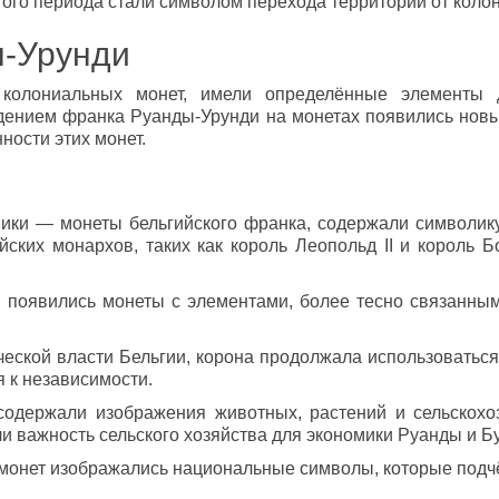
того периода стали символом перехода территории от коло
ы-Урунди
колониальных монет, имели определённые элементы д
едением франка Руанды-Урунди на монетах появились но
ности этих монет.
ики — монеты бельгийского франка, содержали символику
ких монархов, таких как король Леопольд II и король Б
появились монеты с элементами, более тесно связанным
ческой власти Бельгии, корона продолжала использоватьс
 к независимости.
одержали изображения животных, растений и сельскохо
и важность сельского хозяйства для экономики Руанды и Б
монет изображались национальные символы, которые подчё