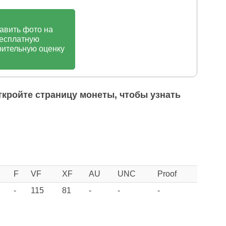
авить фото на
есплатную
ительную оценку
ткройте страницу монеты, чтобы узнать
F
VF
XF
AU
UNC
Proof
-
115
81
-
-
-