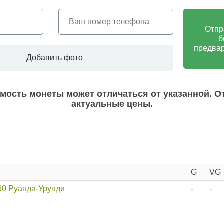
Отпр
б
предвар
Добавить фото
мость монеты может отличаться от указанной. О
актуальные цены.
G
VG
960 Руанда-Урунди
-
-