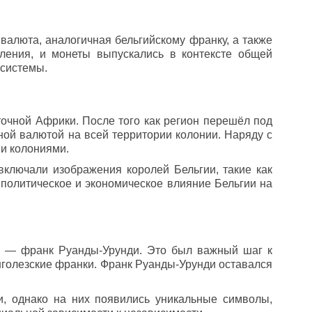
валюта, аналогичная бельгийскому франку, а также
ления, и монеты выпускались в контексте общей
 системы.
очной Африки. После того как регион перешёл под
ной валютой на всей территории колонии. Наряду с
ми колониями.
включали изображения королей Бельгии, такие как
и политическое и экономическое влияние Бельгии на
та — франк Руанды-Урунди. Это был важный шаг к
нголезские франки. Франк Руанды-Урунди оставался
, однако на них появились уникальные символы,