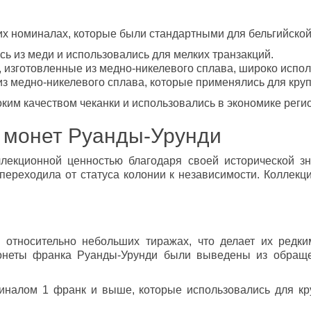
х номиналах, которые были стандартными для бельгийской
ись из меди и использовались для мелких транзакций.
, изготовленные из медно-никелевого сплава, широко испо
из медно-никелевого сплава, которые применялись для кру
м качеством чеканки и использовались в экономике регион
 монет Руанды-Урунди
лекционной ценностью благодаря своей исторической зн
 переходила от статуса колонии к независимости. Коллекц
 относительно небольших тиражах, что делает их редк
монеты франка Руанды-Урунди были выведены из обраще
иналом 1 франк и выше, которые использовались для кр