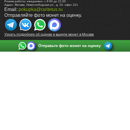
Режим работы:
ежедневно: с 9:00 до 21:00
Адрес:
Москва
,
Новослободская ул., д. 20, офис 221
Email:
pokupka@raritetus.ru
Отправляйте фото монет на оценку.
Узнать подробнее об оценке и выкупе монет в Москве
Отправьте фото монет на оценку
Выкуп монет в Санкт-Петербурге
Телефон:
+7 812 748 2349
Режим работы:
ежедневно: с 9:00 до 21:00
Адрес:
Санкт-Петербург
,
Ул. Садовая 38, ТД купца Яковлева, этаж 2, офис 211 (м.
Садовая, м. Спасская, м. Сенная Площадь)
Email:
spb@raritetus.ru
Выкуп монет в Нижнем Новгороде
Телефон:
+7 831 420-63-39
Режим работы:
ежедневно: с 9:00 до 21:00
Адрес:
Нижний Новгород
,
Площадь Максима Горького, дом 4/2, этаж 2, офис 8
Email:
nizhnij-novgorod@raritetus.ru