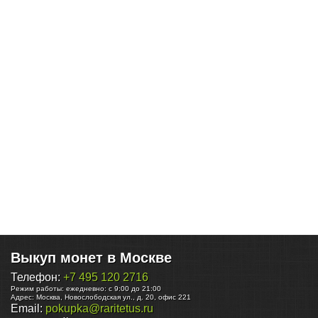
Выкуп монет в Москве
Телефон:
+7 495 120 2716
Режим работы:
ежедневно: с 9:00 до 21:00
Адрес:
Москва
,
Новослободская ул., д. 20, офис 221
Email:
pokupka@raritetus.ru