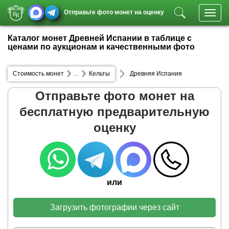
Отправьте фото монет на оценку
Toggl
navig
Каталог монет Древней Испании в таблице с
ценами по аукционам и качественными фото
Стоимость монет
...
Кельты
Древняя Испания
Отправьте фото монет на
бесплатную предварительную
оценку
или
Загрузить фотографии через сайт