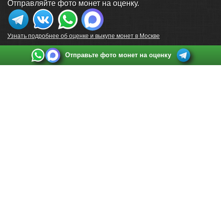
Отправляйте фото монет на оценку.
Узнать подробнее об оценке и выкупе монет в Москве
Отправьте фото монет на оценку
Выкуп монет в Санкт-Петербурге
Телефон:
+7 812 748 2349
Режим работы:
ежедневно: с 9:00 до 21:00
Адрес:
Санкт-Петербург
,
Ул. Садовая 38, ТД купца Яковлева, этаж 2, офис 211 (м.
Садовая, м. Спасская, м. Сенная Площадь)
Email:
spb@raritetus.ru
Выкуп монет в Нижнем Новгороде
Телефон:
+7 831 420-63-39
Режим работы:
ежедневно: с 9:00 до 21:00
Адрес:
Нижний Новгород
,
Площадь Максима Горького, дом 4/2, этаж 2, офис 8
Email:
nizhnij-novgorod@raritetus.ru
Выкуп монет в Новосибирске
Телефон:
+7 383 383 0921