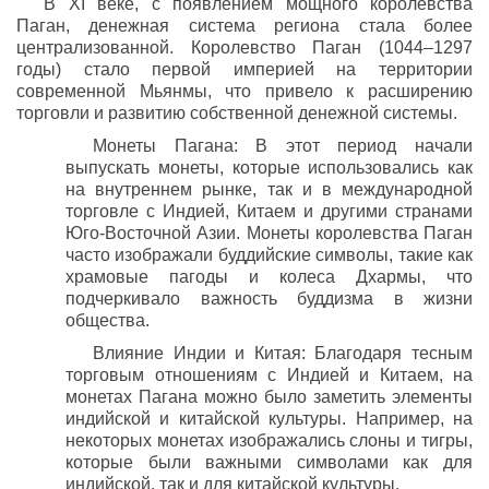
В XI веке, с появлением мощного королевства
Паган, денежная система региона стала более
централизованной. Королевство Паган (1044–1297
годы) стало первой империей на территории
современной Мьянмы, что привело к расширению
торговли и развитию собственной денежной системы.
Монеты Пагана: В этот период начали
выпускать монеты, которые использовались как
на внутреннем рынке, так и в международной
торговле с Индией, Китаем и другими странами
Юго-Восточной Азии. Монеты королевства Паган
часто изображали буддийские символы, такие как
храмовые пагоды и колеса Дхармы, что
подчеркивало важность буддизма в жизни
общества.
Влияние Индии и Китая: Благодаря тесным
торговым отношениям с Индией и Китаем, на
монетах Пагана можно было заметить элементы
индийской и китайской культуры. Например, на
некоторых монетах изображались слоны и тигры,
которые были важными символами как для
индийской, так и для китайской культуры.