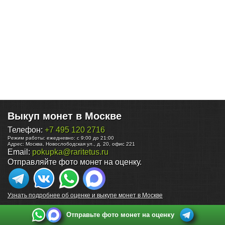
Выкуп монет в Москве
Телефон:
+7 495 120 2716
Режим работы:
ежедневно: с 9:00 до 21:00
Адрес:
Москва
,
Новослободская ул., д. 20, офис 221
Email:
pokupka@raritetus.ru
Отправляйте фото монет на оценку.
Узнать подробнее об оценке и выкупе монет в Москве
Отправьте фото монет на оценку