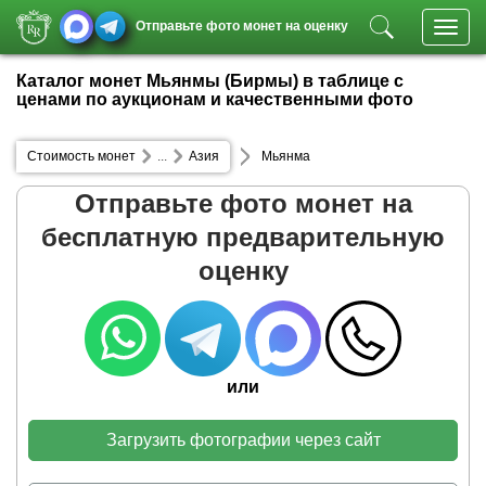
Отправьте фото монет на оценку
Toggl
navig
Каталог монет Мьянмы (Бирмы) в таблице с
ценами по аукционам и качественными фото
Стоимость монет
...
Азия
Мьянма
Отправьте фото монет на
бесплатную предварительную
оценку
или
Загрузить фотографии через сайт