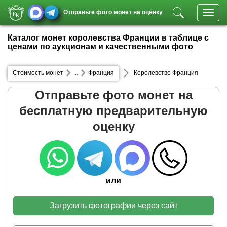
Отправьте фото монет на оценку
Toggl
navig
Каталог монет королевства Франции в таблице с
ценами по аукционам и качественными фото
Стоимость монет
...
Франция
Королевство Франция
Отправьте фото монет на
бесплатную предварительную
оценку
или
Загрузить фотографии через сайт