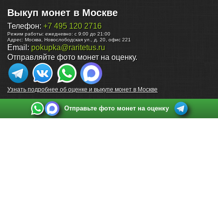
Выкуп монет в Москве
Телефон:
+7 495 120 2716
Режим работы:
ежедневно: с 9:00 до 21:00
Адрес:
Москва
,
Новослободская ул., д. 20, офис 221
Email:
pokupka@raritetus.ru
Отправляйте фото монет на оценку.
Узнать подробнее об оценке и выкупе монет в Москве
Отправьте фото монет на оценку
Выкуп монет в Санкт-Петербурге
Телефон:
+7 812 748 2349
Режим работы:
ежедневно: с 9:00 до 21:00
Адрес:
Санкт-Петербург
,
Ул. Садовая 38, ТД купца Яковлева, этаж 2, офис 211 (м.
Садовая, м. Спасская, м. Сенная Площадь)
Email:
spb@raritetus.ru
Выкуп монет в Нижнем Новгороде
Телефон:
+7 831 420-63-39
Режим работы:
ежедневно: с 9:00 до 21:00
Адрес:
Нижний Новгород
,
Площадь Максима Горького, дом 4/2, этаж 2, офис 8