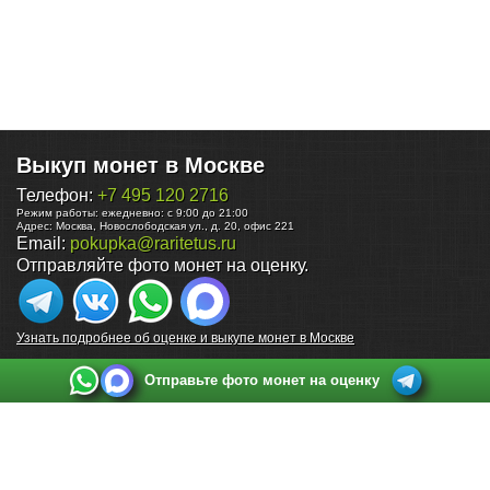
Выкуп монет в Москве
Телефон:
+7 495 120 2716
Режим работы:
ежедневно: с 9:00 до 21:00
Адрес:
Москва
,
Новослободская ул., д. 20, офис 221
Email:
pokupka@raritetus.ru
Отправляйте фото монет на оценку.
Узнать подробнее об оценке и выкупе монет в Москве
Отправьте фото монет на оценку
Выкуп монет в Санкт-Петербурге
Телефон:
+7 812 748 2349
Режим работы:
ежедневно: с 9:00 до 21:00
Адрес:
Санкт-Петербург
,
Ул. Садовая 38, ТД купца Яковлева, этаж 2, офис 211 (м.
Садовая, м. Спасская, м. Сенная Площадь)