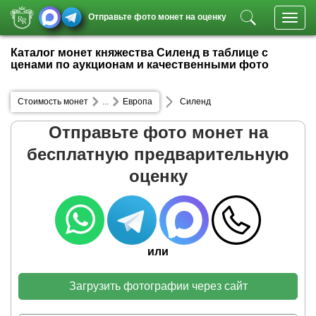
Отправьте фото монет на оценку
Toggl
navig
Каталог монет княжества Силенд в таблице с
ценами по аукционам и качественными фото
Стоимость монет
...
Европа
Силенд
Отправьте фото монет на
бесплатную предварительную
оценку
или
Загрузить фотографии через сайт