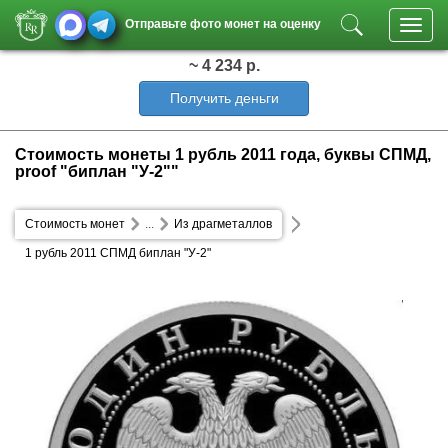
Отправьте фото монет на оценку
Toggl
navig
~ 4 234 р.
Получить деньги
Стоимость монеты 1 рубль 2011 года, буквы СПМД,
proof "биплан "У-2""
Стоимость монет
...
Из драгметаллов
1 рубль 2011 СПМД биплан "У-2"