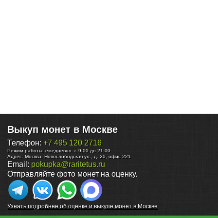
Выкуп монет в Москве
Телефон:
+7 495 120 2716
Режим работы:
ежедневно: с 9:00 до 21:00
Адрес:
Москва
,
Новослободская ул., д. 20, офис 221
Email:
pokupka@raritetus.ru
Отправляйте фото монет на оценку.
Узнать подробнее об оценке и выкупе монет в Москве