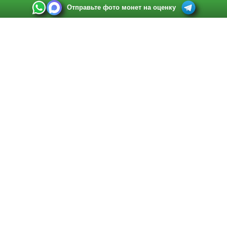
Отправьте фото монет на оценку
Выкуп монет в Санкт-Петербурге
Телефон:
+7 812 748 2349
Режим работы:
ежедневно: с 9:00 до 21:00
Адрес:
Санкт-Петербург
,
Ул. Садовая 38, ТД купца Яковлева, этаж 2, офис 211 (м.
Садовая, м. Спасская, м. Сенная Площадь)
Email:
spb@raritetus.ru
Выкуп монет в Нижнем Новгороде
Телефон:
+7 831 420-63-39
Режим работы:
ежедневно: с 9:00 до 21:00
Адрес:
Нижний Новгород
,
Площадь Максима Горького, дом 4/2, этаж 2, офис 8
Email:
nizhnij-novgorod@raritetus.ru
Выкуп монет в Новосибирске
Телефон:
+7 383 383 0921
Режим работы:
вТ-СБ: с 10:00 до 19:00
Адрес:
Новосибирск
,
Красный проспект 79 (БЦ Зелёные купола), офис 204 (м.
Гагаринская)
Email:
pokupka@raritetus.ru