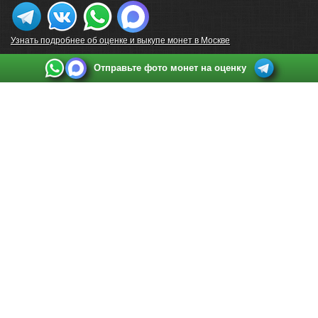
Узнать подробнее об оценке и выкупе монет в Москве
Отправьте фото монет на оценку
Выкуп монет в Санкт-Петербурге
Телефон:
+7 812 748 2349
Режим работы:
ежедневно: с 9:00 до 21:00
Адрес:
Санкт-Петербург
,
Ул. Садовая 38, ТД купца Яковлева, этаж 2, офис 211 (м.
Садовая, м. Спасская, м. Сенная Площадь)
Email:
spb@raritetus.ru
Выкуп монет в Нижнем Новгороде
Телефон:
+7 831 420-63-39
Режим работы:
ежедневно: с 9:00 до 21:00
Адрес:
Нижний Новгород
,
Площадь Максима Горького, дом 4/2, этаж 2, офис 8
Email:
nizhnij-novgorod@raritetus.ru
Выкуп монет в Новосибирске
Телефон:
+7 383 383 0921
Режим работы:
вТ-СБ: с 10:00 до 19:00