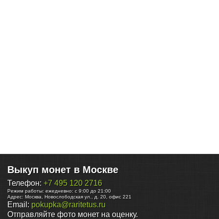
Выкуп монет в Москве
Телефон:
+7 495 120 2716
Режим работы:
ежедневно: с 9:00 до 21:00
Адрес:
Москва
,
Новослободская ул., д. 20, офис 221
Email:
pokupka@raritetus.ru
Отправляйте фото монет на оценку.