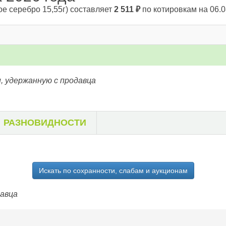
ое серебро 15,55г)
составляет
2 511
₽
по котировкам на 06.0
, удержанную с продавца
РАЗНОВИДНОСТИ
Искать по сохранности, слабам и аукционам
давца