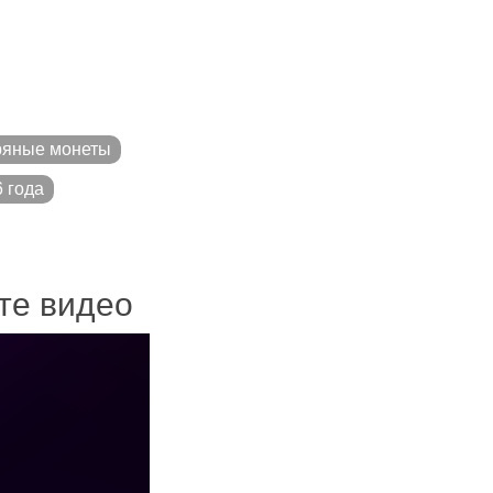
ряные монеты
 года
ите видео