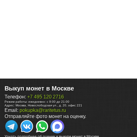
Выкуп монет в Москве
Телефон:
+7 495 120 2716
Режим работы:
ежедневно: с 9:00 до 21:00
Адрес:
Москва
,
Новослободская ул., д. 20, офис 221
Email:
pokupka@raritetus.ru
Отправляйте фото монет на оценку.
Узнать подробнее об оценке и выкупе монет в Москве