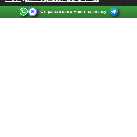
Отправьте фото монет на оценку
Выкуп монет в Санкт-Петербурге
Телефон:
+7 812 748 2349
Режим работы:
ежедневно: с 9:00 до 21:00
Адрес:
Санкт-Петербург
,
Ул. Садовая 38, ТД купца Яковлева, этаж 2, офис 211 (м.
Садовая, м. Спасская, м. Сенная Площадь)
Email:
spb@raritetus.ru
Выкуп монет в Нижнем Новгороде
Телефон:
+7 831 420-63-39
Режим работы:
ежедневно: с 9:00 до 21:00
Адрес:
Нижний Новгород
,
Площадь Максима Горького, дом 4/2, этаж 2, офис 8
Email:
nizhnij-novgorod@raritetus.ru
Выкуп монет в Новосибирске
Телефон:
+7 383 383 0921
Режим работы:
вТ-СБ: с 10:00 до 19:00
Адрес:
Новосибирск
,
Красный проспект 79 (БЦ Зелёные купола), офис 204 (м.
Гагаринская)
Email:
pokupka@raritetus.ru