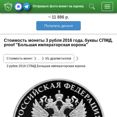
Отправьте фото монет на оценку
Toggl
navig
~ 11 886 р.
Получить деньги
Стоимость монеты 3 рубля 2016 года, буквы СПМД,
proof "Большая императорская корона"
Стоимость монет
...
Из драгметаллов
3 рубля 2016 СПМД Большая императорская корона