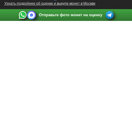
Узнать подробнее об оценке и выкупе монет в Москве
Отправьте фото монет на оценку
Выкуп монет в Санкт-Петербурге
Телефон:
+7 812 748 2349
Режим работы:
ежедневно: с 9:00 до 21:00
Адрес:
Санкт-Петербург
,
Ул. Садовая 38, ТД купца Яковлева, этаж 2, офис 211 (м.
Садовая, м. Спасская, м. Сенная Площадь)
Email:
spb@raritetus.ru
Выкуп монет в Нижнем Новгороде
Телефон:
+7 831 420-63-39
Режим работы:
ежедневно: с 9:00 до 21:00
Адрес:
Нижний Новгород
,
Площадь Максима Горького, дом 4/2, этаж 2, офис 8
Email:
nizhnij-novgorod@raritetus.ru
Выкуп монет в Новосибирске
Телефон:
+7 383 383 0921
Режим работы:
вТ-СБ: с 10:00 до 19:00
Адрес:
Новосибирск
,
Красный проспект 79 (БЦ Зелёные купола), офис 204 (м.
Гагаринская)
Email:
pokupka@raritetus.ru