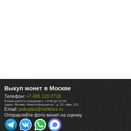
Выкуп монет в Москве
Телефон:
+7 495 120 2716
Режим работы:
ежедневно: с 9:00 до 21:00
Адрес:
Москва
,
Новослободская ул., д. 20, офис 221
Email:
pokupka@raritetus.ru
Отправляйте фото монет на оценку.