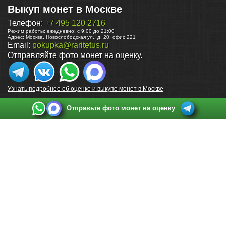
Выкуп монет в Москве
Телефон:
+7 495 120 2716
Режим работы:
ежедневно: с 9:00 до 21:00
Адрес:
Москва
,
Новослободская ул., д. 20, офис 221
Email:
pokupka@raritetus.ru
Отправляйте фото монет на оценку.
Узнать подробнее об оценке и выкупе монет в Москве
Отправьте фото монет на оценку
Выкуп монет в Санкт-Петербурге
Телефон:
+7 812 748 2349
Режим работы:
ежедневно: с 9:00 до 21:00
Адрес:
Санкт-Петербург
,
Ул. Садовая 38, ТД купца Яковлева, этаж 2, офис 211 (м.
Садовая, м. Спасская, м. Сенная Площадь)
Email:
spb@raritetus.ru
Выкуп монет в Нижнем Новгороде
Телефон:
+7 831 420-63-39
Режим работы:
ежедневно: с 9:00 до 21:00
Адрес:
Нижний Новгород
,
Площадь Максима Горького, дом 4/2, этаж 2, офис 8