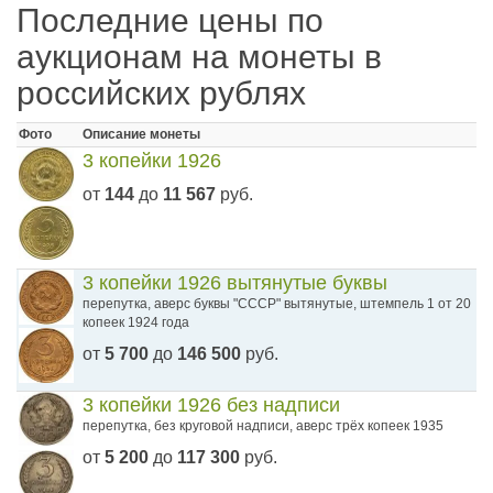
Последние цены по
аукционам на монеты в
российских рублях
Фото
Описание монеты
3 копейки 1926
от
144
до
11 567
руб.
3 копейки 1926 вытянутые буквы
перепутка, аверс буквы "СССР" вытянутые, штемпель 1 от 20
копеек 1924 года
от
5 700
до
146 500
руб.
3 копейки 1926 без надписи
перепутка, без круговой надписи, аверс трёх копеек 1935
от
5 200
до
117 300
руб.