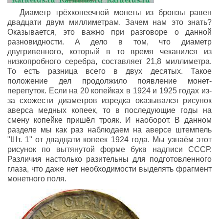
Диаметр трёхкопеечной монеты из бронзы равен
двадцати двум миллиметрам. Зачем нам это знать?
Оказывается, это важно при разговоре о данной
разновидности. А дело в том, что диаметр
двугривенного, который в то время чеканился из
низкопробного серебра, составляет 21,8 миллиметра.
То есть разница всего в двух десятых. Такое
положение дел продолжило появление монет-
перепуток. Если на 20 копейках в 1924 и 1925 годах из-
за схожести диаметров изредка оказывался рисунок
аверса медных копеек, то в последующие годы на
смену копейке пришёл трояк. И наоборот. В данном
разделе мы как раз наблюдаем на аверсе штемпель
"Шт. 1" от двадцати копеек 1924 года. Мы узнаём этот
рисунок по вытянутой форме букв надписи СССР.
Различия настолько разительны для подготовленного
глаза, что даже нет необходимости выделять фрагмент
монетного поля.