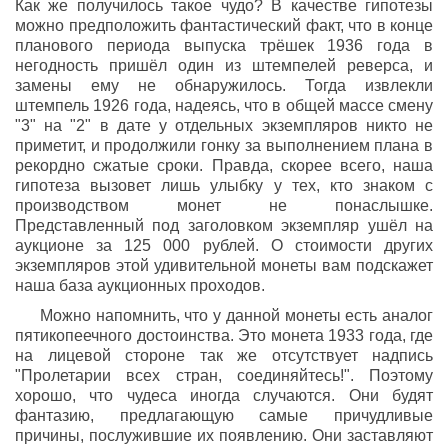
Как же получилось такое чудо? В качестве гипотезы
можно предположить фантастический факт, что в конце
планового периода выпуска трёшек 1936 года в
негодность пришёл один из штемпелей реверса, и
замены ему не обнаружилось. Тогда извлекли
штемпель 1926 года, надеясь, что в общей массе смену
"3" на "2" в дате у отдельных экземпляров никто не
приметит, и продолжили гонку за выполнением плана в
рекордно сжатые сроки. Правда, скорее всего, наша
гипотеза вызовет лишь улыбку у тех, кто знаком с
производством монет не понаслышке.
Представленный под заголовком экземпляр ушёл на
аукционе за 125 000 рублей. О стоимости других
экземпляров этой удивительной монеты вам подскажет
наша база аукционных проходов.
Можно напомнить, что у данной монеты есть аналог
пятикопеечного достоинства. Это монета 1933 года, где
на лицевой стороне так же отсутствует надпись
"Пролетарии всех стран, соединяйтесь!". Поэтому
хорошо, что чудеса иногда случаются. Они будят
фантазию, предлагающую самые причудливые
причины, послужившие их появлению. Они заставляют