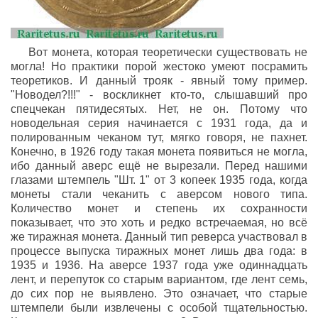
Вот монета, которая теоретически существовать не
могла! Но практики порой жестоко умеют посрамить
теоретиков. И данный трояк - явный тому пример.
"Новодел?!!!" - воскликнет кто-то, слышавший про
спецчекан пятидесятых. Нет, не он. Потому что
новодельная серия начинается с 1931 года, да и
полированным чеканом тут, мягко говоря, не пахнет.
Конечно, в 1926 году такая монета появиться не могла,
ибо данный аверс ещё не вырезали. Перед нашими
глазами штемпель "Шт. 1" от 3 копеек 1935 года, когда
монеты стали чеканить с аверсом нового типа.
Количество монет и степень их сохранности
показывает, что это хоть и редко встречаемая, но всё
же тиражная монета. Данный тип реверса участвовал в
процессе выпуска тиражных монет лишь два года: в
1935 и 1936. На аверсе 1937 года уже одиннадцать
лент, и перепуток со старым вариантом, где лент семь,
до сих пор не выявлено. Это означает, что старые
штемпели были извлечены с особой тщательностью.