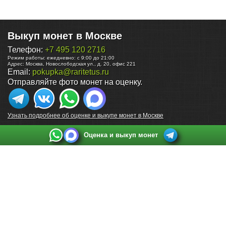
Выкуп монет в Москве
Телефон:
+7 495 120 2716
Режим работы:
ежедневно: с 9:00 до 21:00
Адрес:
Москва
,
Новослободская ул., д. 20, офис 221
Email:
pokupka@raritetus.ru
Отправляйте фото монет на оценку.
Узнать подробнее об оценке и выкупе монет в Москве
Оценка и выкуп монет
Выкуп монет в Санкт-Петербурге
Телефон:
+7 812 748 2349
Режим работы:
ежедневно: с 9:00 до 21:00
Адрес:
Санкт-Петербург
,
Ул. Садовая 38, ТД купца Яковлева, этаж 2, офис 211 (м.
Садовая, м. Спасская, м. Сенная Площадь)
Email:
spb@raritetus.ru
Выкуп монет в Нижнем Новгороде