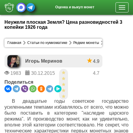
Оценка и выкуп монет
Toggl
navig
Неужели плоская Земля? Цена разновидностей 3
копейки 1926 года
Главная
Статьи по нумизматике
Редкие монеты
Игорь Меринов
4.9
1983
30.12.2015
4.7
Поделиться
В двадцатые годы советское государство
усиленными темпами избавлялось от всего, что можно
было поставить в категорию "наследие царского
режима". И производство монет, как ни удивительно,
вполне этой категории соответствовало. Не секрет, что
технические характеристики первых монетных знаков