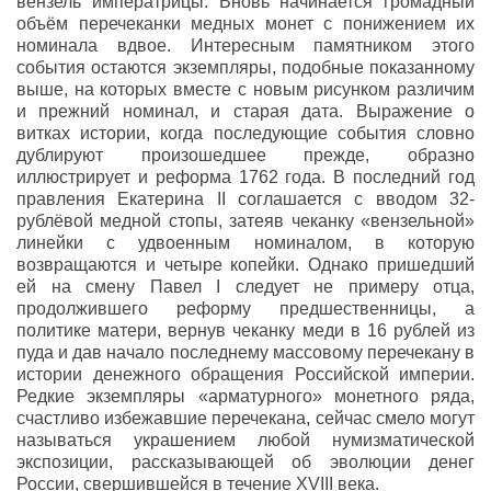
вензель императрицы. Вновь начинается громадный
объём перечеканки медных монет с понижением их
номинала вдвое. Интересным памятником этого
события остаются экземпляры, подобные показанному
выше, на которых вместе с новым рисунком различим
и прежний номинал, и старая дата. Выражение о
витках истории, когда последующие события словно
дублируют произошедшее прежде, образно
иллюстрирует и реформа 1762 года. В последний год
правления Екатерина II соглашается с вводом 32-
рублёвой медной стопы, затеяв чеканку «вензельной»
линейки с удвоенным номиналом, в которую
возвращаются и четыре копейки. Однако пришедший
ей на смену Павел I следует не примеру отца,
продолжившего реформу предшественницы, а
политике матери, вернув чеканку меди в 16 рублей из
пуда и дав начало последнему массовому перечекану в
истории денежного обращения Российской империи.
Редкие экземпляры «арматурного» монетного ряда,
счастливо избежавшие перечекана, сейчас смело могут
называться украшением любой нумизматической
экспозиции, рассказывающей об эволюции денег
России, свершившейся в течение XVIII века.