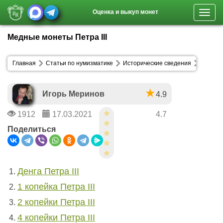
Оценка и выкуп монет
Toggl
navig
Медные монеты Петра III
Главная
Статьи по нумизматике
Исторические сведения
Игорь Меринов
4.9
1912
17.03.2021
4.7
Поделиться
Денга Петра III
1 копейка Петра III
2 копейки Петра III
4 копейки Петра III