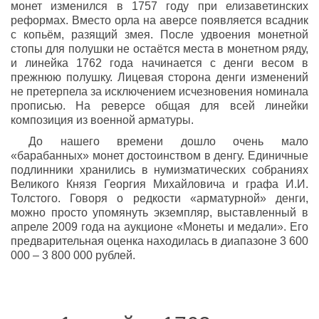
монет изменился в 1757 году при елизаветинских
реформах. Вместо орла на аверсе появляется всадник
с копьём, разящий змея. После удвоения монетной
стопы для полушки не остаётся места в монетном ряду,
и линейка 1762 года начинается с денги весом в
прежнюю полушку. Лицевая сторона денги изменений
не претерпела за исключением исчезновения номинала
прописью. На реверсе общая для всей линейки
композиция из военной арматуры.
До нашего времени дошло очень мало
«барабанных» монет достоинством в денгу. Единичные
подлинники хранились в нумизматических собраниях
Великого Князя Георгия Михайловича и графа И.И.
Толстого. Говоря о редкости «арматурной» денги,
можно просто упомянуть экземпляр, выставленный в
апреле 2009 года на аукционе «Монеты и медали». Его
предварительная оценка находилась в диапазоне 3 600
000 – 3 800 000 рублей.