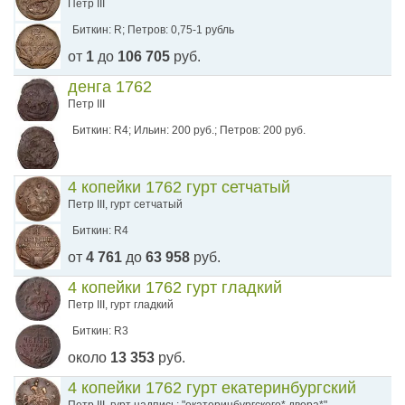
Петр III
Биткин: R; Петров: 0,75-1 рубль
от
1
до
106 705
руб.
денга 1762
Петр III
Биткин: R4; Ильин: 200 руб.; Петров: 200 руб.
4 копейки 1762 гурт сетчатый
Петр III, гурт сетчатый
Биткин: R4
от
4 761
до
63 958
руб.
4 копейки 1762 гурт гладкий
Петр III, гурт гладкий
Биткин: R3
около
13 353
руб.
4 копейки 1762 гурт екатеринбургский