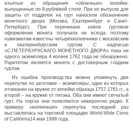
изъятые из обращения «облачные» копейки,
выпущенные по 8-рублёвой стопе. При их выпуске для
защиты от подделок на гурт наносили обозначение
монетного двора (Москва, Екатеринбург и Санкт-
Петербург). При перечекане новое гуртовое
оформление монета получала не всегда, поэтому
нумизматам известны четырёхкопеечники с московским
и екатеринбургским гуртом. С надписью
«С.ПЕТЕРБУРХСКАГО МОНЕТНОГО ДВОРА» пока ни
одного экземпляра 4 копеек 1762 года не обнаружено.
Раритетом является монета с достоверным гладким
гуртом.
Из ошибок производства можно упомянуть две
перепутки по заготовке - экземпляры, один из которых
отчеканен на кружке от копейки образца 1757-1761 гг., а
второй – на кружке от пятака. Оба они имеют сетчатый
гурт. На торгах они появляются невероятно редко. К
примеру «копеечная» перепутка последний раз
выставлялась на торговой площадке World-Wide Coins
of California14 мая 1998 года.