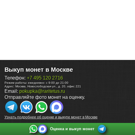
Выкуп монет в Москве
Телефон:
+7 495 120 2716
Режим работы:
ежедневно: с 9:00 до 21:00
Адрес:
Москва
,
Новослободская ул., д. 20, офис 221
Email:
pokupka@raritetus.ru
Отправляйте фото монет на оценку.
Узнать подробнее об оценке и выкупе монет в Москве
Оценка и выкуп монет