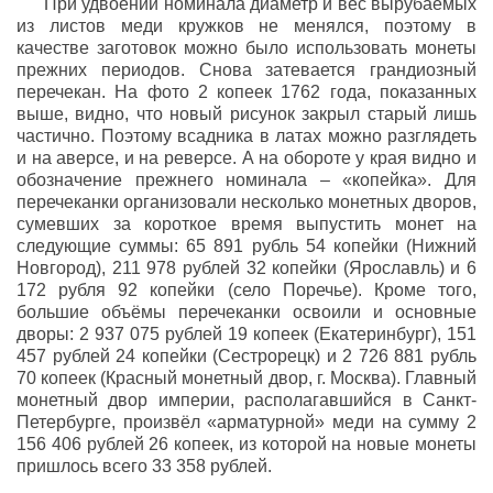
При удвоении номинала диаметр и вес вырубаемых
из листов меди кружков не менялся, поэтому в
качестве заготовок можно было использовать монеты
прежних периодов. Снова затевается грандиозный
перечекан. На фото 2 копеек 1762 года, показанных
выше, видно, что новый рисунок закрыл старый лишь
частично. Поэтому всадника в латах можно разглядеть
и на аверсе, и на реверсе. А на обороте у края видно и
обозначение прежнего номинала – «копейка». Для
перечеканки организовали несколько монетных дворов,
сумевших за короткое время выпустить монет на
следующие суммы: 65 891 рубль 54 копейки (Нижний
Новгород), 211 978 рублей 32 копейки (Ярославль) и 6
172 рубля 92 копейки (село Поречье). Кроме того,
большие объёмы перечеканки освоили и основные
дворы: 2 937 075 рублей 19 копеек (Екатеринбург), 151
457 рублей 24 копейки (Сестрорецк) и 2 726 881 рубль
70 копеек (Красный монетный двор, г. Москва). Главный
монетный двор империи, располагавшийся в Санкт-
Петербурге, произвёл «арматурной» меди на сумму 2
156 406 рублей 26 копеек, из которой на новые монеты
пришлось всего 33 358 рублей.