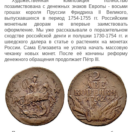
Художественная композиция полностью
позаимствована с денежных знаков Европы - восьми
грошах короля Пруссии Фридриха II Великого,
выпускавшихся в период 1754-1755 гг. Российским
монетным дворам не впервые заимствовать
оформление. Мы уже рассказывали о поразительном
сходстве российской денги и полушки 1730-1754 гг. и
шведского далера в статье о растениях на монетах
России. Сама Елизавета не успела начать массовую
чеканку новых монет. После её кончины реформу
денежного обращения продолжает Пётр III.