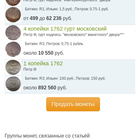
Петр III, гурт надпись: "екатеринбургского* двора*"
Биткин: R1; Ильин: 1,5 руб.; Петров: 0,75-1 руб.
от
499
до
62 236
руб.
4 копейки 1762 гурт московский
Петр III, гурт надпись: "московского* манетного* двора**"
Биткин: R3; Петров: 0,75-1 рубль
около
10 550
руб.
1 копейка 1762
Петр III
Биткин: R3; Ильин: 100 руб.; Петров: 150 руб.
около
892 560
руб.
Продать монеты
Группы монет, связанные со статьёй