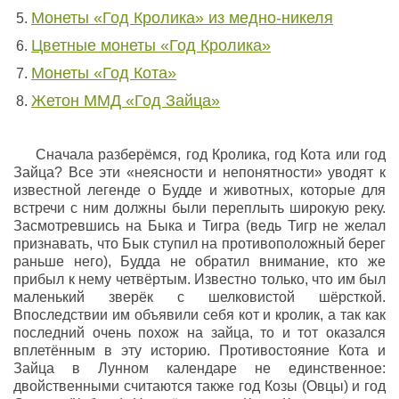
Монеты «Год Кролика» из медно-никеля
Цветные монеты «Год Кролика»
Монеты «Год Кота»
Жетон ММД «Год Зайца»
Сначала разберёмся, год Кролика, год Кота или год
Зайца? Все эти «неясности и непонятности» уводят к
известной легенде о Будде и животных, которые для
встречи с ним должны были переплыть широкую реку.
Засмотревшись на Быка и Тигра (ведь Тигр не желал
признавать, что Бык ступил на противоположный берег
раньше него), Будда не обратил внимание, кто же
прибыл к нему четвёртым. Известно только, что им был
маленький зверёк с шелковистой шёрсткой.
Впоследствии им объявили себя кот и кролик, а так как
последний очень похож на зайца, то и тот оказался
вплетённым в эту историю. Противостояние Кота и
Зайца в Лунном календаре не единственное:
двойственными считаются также год Козы (Овцы) и год