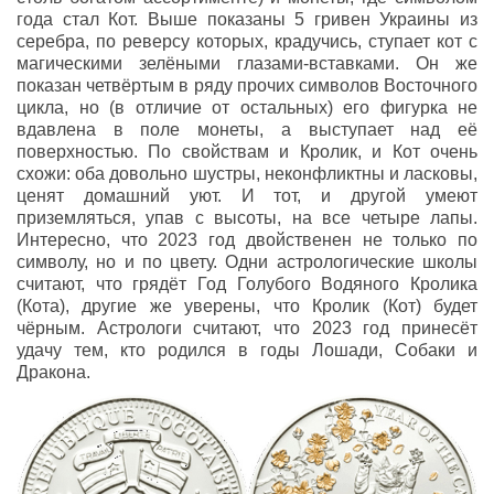
года стал Кот. Выше показаны 5 гривен Украины из
серебра, по реверсу которых, крадучись, ступает кот с
магическими зелёными глазами-вставками. Он же
показан четвёртым в ряду прочих символов Восточного
цикла, но (в отличие от остальных) его фигурка не
вдавлена в поле монеты, а выступает над её
поверхностью. По свойствам и Кролик, и Кот очень
схожи: оба довольно шустры, неконфликтны и ласковы,
ценят домашний уют. И тот, и другой умеют
приземляться, упав с высоты, на все четыре лапы.
Интересно, что 2023 год двойственен не только по
символу, но и по цвету. Одни астрологические школы
считают, что грядёт Год Голубого Водяного Кролика
(Кота), другие же уверены, что Кролик (Кот) будет
чёрным. Астрологи считают, что 2023 год принесёт
удачу тем, кто родился в годы Лошади, Собаки и
Дракона.