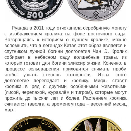
Руанда в 2011 году отчеканила серебряную монету
с изображением кролика на фоне восточного сада.
Возвращаясь к историям о лунном кролике, можно
вспомнить, что в легендах Китая этот образ является и
спутником лунной богини долголетия Чан Э. Кролик
собирает в небесном саду волшебные травы, из
которых готовит для богини эликсир жизни. Конечно, в
процессе зельеварения приходится снимать пробу,
чтобы узнать степень готовности. Из-за этого
долголетие перепадает и кролику. Мифы ставят
кролика в ряд с другими особенными животными
(лисой, черепахой, журавлём и тигром), которые могут
прожить до тысячи лет и более. Растением кролика
считается таволга, а временем года – весенний месяц
март.