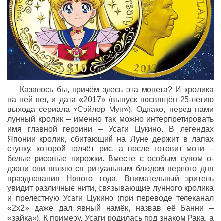
Казалось бы, причём здесь эта монета? И кролика
на ней нет, и дата «2017» (выпуск посвящён 25-летию
выхода сериала «Сэйлор Мун»). Однако, перед нами
лунный кролик – именно так можно интерпретировать
имя главной героини – Усаги Цукино. В легендах
Японии кролик, обитающий на Луне держит в лапах
ступку, которой толчёт рис, а после готовит моти –
белые рисовые пирожки. Вместе с особым супом о-
дзони они являются ритуальным блюдом первого дня
празднования Нового года. Внимательный зритель
увидит различные нити, связывающие лунного кролика
и прелестную Усаги Цукино (при переводе телеканал
«2х2» даже дал явный намёк, назвав её Банни –
«зайка»). К примеру, Усаги родилась под знаком Рака, а