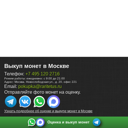
Выкуп монет в Москве
Телефон:
+7 495 120 2716
Режим работы:
ежедневно: с 9:00 до 21:00
Адрес:
Москва
,
Новослободская ул., д. 20, офис 221
Email:
pokupka@raritetus.ru
Отправляйте фото монет на оценку.
Узнать подробнее об оценке и выкупе монет в Москве
Оценка и выкуп монет