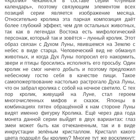
«Кролик» чеканился в составе серии «Лунный
календарь», поэтому связующим элементом всех
позиций серии является изображение месяца.
Относительно кролика эта парная композиция даёт
более глубокий эффект, чем для остальных животных,
так как в легендах Востока есть мифологический
персонаж, который так и зовётся – лунный кролик. Этот
образ связан с Духом Луны, явившемся на Землю с
небес в виде старца. Человеческий вид не обманул
животных, и когда Дух Луны попросил его накормить,
звери и птицы бросились исполнять его просьбу. Один
кролик не смог ничего добыть и поэтому предложил
небесному гостю себя в качестве пищи. Такое
самопожертвование настолько растрогало Духа Луны,
что он забрал кролика с собой на ночное светило. С тех
пор кролик, живущий на Луне, стал героем
многочисленных мифов и сказок. Японцы в
комбинациях пятен обращённой к нам стороне Луны
видят именно фигурку Кролика. Ещё через два года
монета данной серии выйдет в двух вариантах: глаз
змеи может быть как отчеканенным, так и в виде
инкрустации зелёным кристаллом. Кристалл какого
цвета подошёл бы кролику? Многие тут же воскликнут: