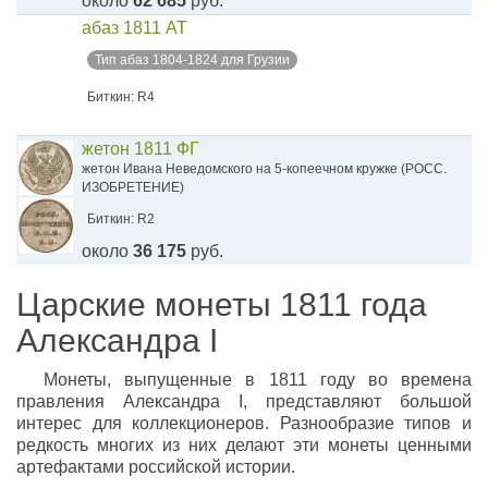
около
62 685
руб.
абаз 1811 АТ
Тип абаз 1804-1824 для Грузии
Биткин: R4
жетон 1811 ФГ
жетон Ивана Неведомского на 5-копеечном кружке (РОСС.
ИЗОБРЕТЕНИЕ)
Биткин: R2
около
36 175
руб.
Царские монеты 1811 года
Александра I
Монеты, выпущенные в 1811 году во времена
правления Александра I, представляют большой
интерес для коллекционеров. Разнообразие типов и
редкость многих из них делают эти монеты ценными
артефактами российской истории.