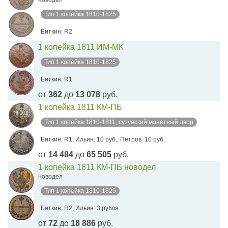
новодел
Тип 1 копейка 1810-1825
Биткин: R2
1 копейка 1811 ИМ-МК
Тип 1 копейка 1810-1825
Биткин: R1
от
362
до
13 078
руб.
1 копейка 1811 КМ-ПБ
Тип 1 копейка 1810-1811, сузунский монетный двор
Биткин: R1; Ильин: 10 руб.; Петров: 10 руб.
от
14 484
до
65 505
руб.
1 копейка 1811 КМ-ПБ новодел
новодел
Тип 1 копейка 1810-1825
Биткин: R2; Ильин: 3 рубля
от
72
до
18 886
руб.