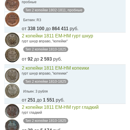
пробные
Тип 2 копейки 1802-1811, пробные
Биткин: R3
от
338 100
до
864 411
руб.
2 копейки 1811 ЕМ-НМ гурт шнур
гурт шнур вправо, "копейки"
Тип 2 копейки 1810-1825
от
92
до
2 593
руб.
2 копейки 1811 ЕМ-НМ копеики
гурт шнур вправо, "копеики"
Тип 2 копейки 1810-1825
Ильин: 3 рубля
от
251
до
1 551
руб.
2 копейки 1811 ЕМ-НМ гурт гладкий
гурт гладкий
Тип 2 копейки 1810-1825