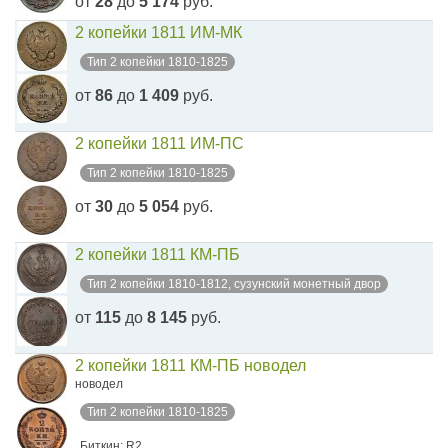
от
28
до
5 174
руб.
2 копейки 1811 ИМ-МК
Тип 2 копейки 1810-1825
от
86
до
1 409
руб.
2 копейки 1811 ИМ-ПС
Тип 2 копейки 1810-1825
от
30
до
5 054
руб.
2 копейки 1811 КМ-ПБ
Тип 2 копейки 1810-1812, сузунский монетный двор
от
115
до
8 145
руб.
2 копейки 1811 КМ-ПБ новодел
новодел
Тип 2 копейки 1810-1825
Биткин: R2