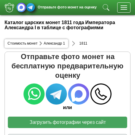
Отправьте фото монет на оценку
Toggl
navig
Каталог царских монет 1811 года Императора
Александра I в таблице с фотографиями
Стоимость монет
Александр 1
1811
Отправьте фото монет на
бесплатную предварительную
оценку
или
Загрузить фотографии через сайт