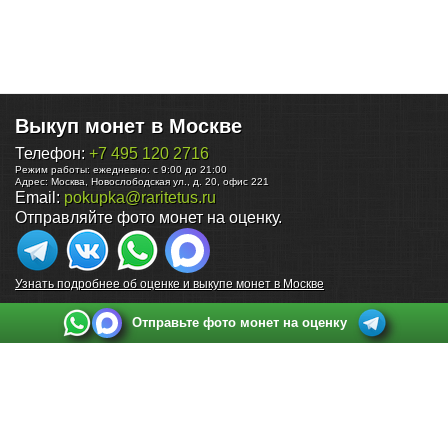
Выкуп монет в Москве
Телефон:
+7 495 120 2716
Режим работы:
ежедневно: с 9:00 до 21:00
Адрес:
Москва
,
Новослободская ул., д. 20, офис 221
Email:
pokupka@raritetus.ru
Отправляйте фото монет на оценку.
Узнать подробнее об оценке и выкупе монет в Москве
Отправьте фото монет на оценку
Выкуп монет в Санкт-Петербурге
Телефон:
+7 812 748 2349
Режим работы:
ежедневно: с 9:00 до 21:00
Адрес:
Санкт-Петербург
,
Ул. Садовая 38, ТД купца Яковлева, этаж 2, офис 211 (м.
Садовая, м. Спасская, м. Сенная Площадь)
Email:
spb@raritetus.ru