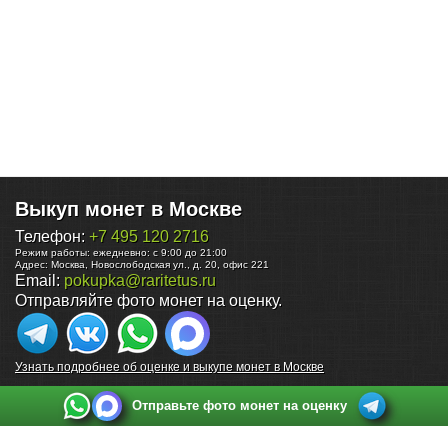
Выкуп монет в Москве
Телефон:
+7 495 120 2716
Режим работы:
ежедневно: с 9:00 до 21:00
Адрес:
Москва
,
Новослободская ул., д. 20, офис 221
Email:
pokupka@raritetus.ru
Отправляйте фото монет на оценку.
Узнать подробнее об оценке и выкупе монет в Москве
Отправьте фото монет на оценку
Выкуп монет в Санкт-Петербурге