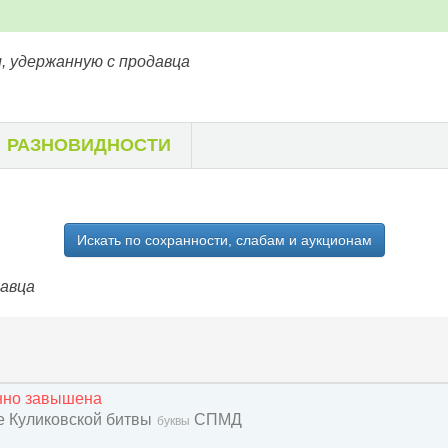
, удержанную с продавца
РАЗНОВИДНОСТИ
Искать по сохранности, слабам и аукционам
давца
енно завышена
ие Куликовской битвы
СПМД
буквы