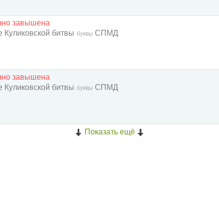
енно завышена
ие Куликовской битвы
СПМД
буквы
енно завышена
ие Куликовской битвы
СПМД
буквы
Показать ещё