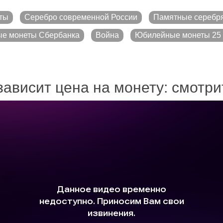
ты
Серебро современной России
Памятные серебр
е монеты Сбербанка
Война
Юбилейные монеты 25 
зависит цена на монету: смотр