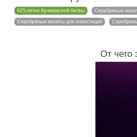
625-летие Куликовской битвы
Серебряные моне
Серебряные монеты для инвестиций
Серебряны
От чего 