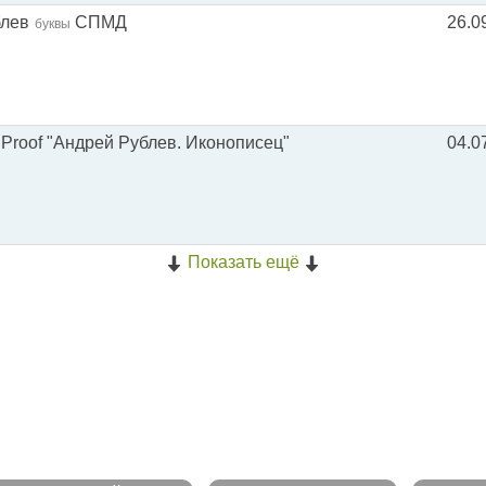
блев
СПМД
26.0
буквы
Proof "Андрей Рублев. Иконописец"
04.0
Показать ещё