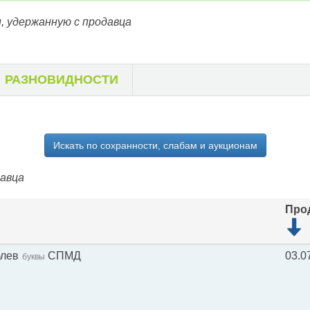
, удержанную с продавца
РАЗНОВИДНОСТИ
Искать по сохранности, слабам и аукционам
давца
Про
блев
СПМД
03.0
буквы