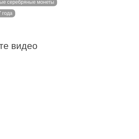
ые серебряные монеты
 года
ите видео