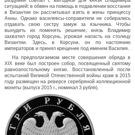
раздумий совпал с выгодной для князя Владимира
ситуацией: в обмен на помощь в подавлении восстания
в Византии он рассчитывал взять в жены принцессу
Анны. Однако василевсы-соправители не собирались
отдавать свою сестру замуж за язычника. Чтобы
вынудить их поменять решение, князь Владимир
захватил город Корсунь, угрожая напасть на столицу
Византии. Здесь, в Корсуни, он по настоянию
императоров и принял крещение под именем Василия.
На предполагаемом месте совершения обряда в
XIX веке был построен собор, посвященный святому
равноапостольному князю. Восстановленный после
испытаний Великой Отечественной войны храм в 2015
году размещен на реверсе серебряной коллекционной
монеты (выпуск 2015 г., номинал 3 рубля).