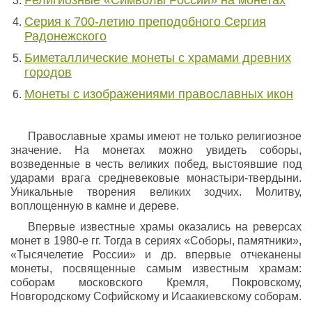
Религиозные «Символы России» на монетах
Серия к 700-летию преподобного Сергия
Радонежского
Биметаллические монеты с храмами древних
городов
Монеты с изображениями православных икон
Православные храмы имеют не только религиозное
значение. На монетах можно увидеть соборы,
возведенные в честь великих побед, выстоявшие под
ударами врага средневековые монастыри-твердыни.
Уникальные творения великих зодчих. Молитву,
воплощенную в камне и дереве.
Впервые известные храмы оказались на реверсах
монет в 1980-е гг. Тогда в сериях «Соборы, памятники»,
«Тысячелетие России» и др. впервые отчеканены
монеты, посвященные самым известным храмам:
соборам московского Кремля, Покровскому,
Новгородскому Софийскому и Исаакиевскому соборам.