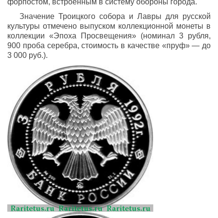
форпостом, встроенным в систему обороны города.
Значение
Троицкого
собора
и
Лавры
для
русской
культуры
отмечено
выпуском
коллекционной
монеты
в
коллекции «Эпоха Просвещения» (
номинал
3
рубля
,
900 проба серебра,
стоимость
в
качестве
«
пруф
» —
до
3
000
руб
.).