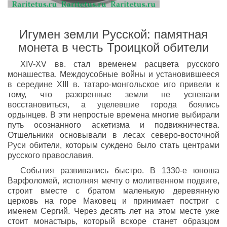
Игумен земли Русской: памятная
монета в честь Троицкой обители
XIV-XV вв. стал временем расцвета русского
монашества. Междоусобные войны и установившееся
в середине XIII в. татаро-монгольское иго привели к
тому, что разоренные земли не успевали
восстановиться, а уцелевшие города боялись
ордынцев. В эти непростые времена многие выбирали
путь осознанного аскетизма и подвижничества.
Отшельники основывали в лесах северо-восточной
Руси обители, которым суждено было стать центрами
русского православия.
События развивались быстро. В 1330-е юноша
Варфоломей, исполняя мечту о молитвенном подвиге,
строит вместе с братом маленькую деревянную
церковь на горе Маковец и принимает постриг с
именем Сергий. Через десять лет на этом месте уже
стоит монастырь, который вскоре станет образцом