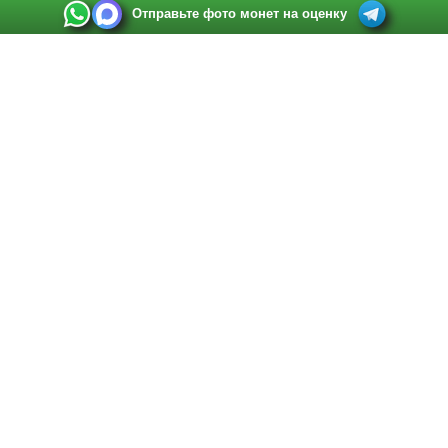
Отправьте фото монет на оценку
Выкуп монет в Санкт-Петербурге
Телефон:
+7 812 748 2349
Режим работы:
ежедневно: с 9:00 до 21:00
Адрес:
Санкт-Петербург
,
Ул. Садовая 38, ТД купца Яковлева, этаж 2, офис 211 (м.
Садовая, м. Спасская, м. Сенная Площадь)
Email:
spb@raritetus.ru
Выкуп монет в Нижнем Новгороде
Телефон:
+7 831 420-63-39
Режим работы:
ежедневно: с 9:00 до 21:00
Адрес:
Нижний Новгород
,
Площадь Максима Горького, дом 4/2, этаж 2, офис 8
Email:
nizhnij-novgorod@raritetus.ru
Выкуп монет в Новосибирске
Телефон:
+7 383 383 0921
Режим работы:
вТ-СБ: с 10:00 до 19:00
Адрес:
Новосибирск
,
Красный проспект 79 (БЦ Зелёные купола), офис 204 (м.
Гагаринская)
Email:
pokupka@raritetus.ru