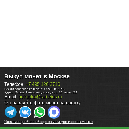
Выкуп монет в Москве
Телефон:
+7 495 120 2716
Режим работы:
ежедневно: с 9:00 до 21:00
Адрес:
Москва
,
Новослободская ул., д. 20, офис 221
Email:
pokupka@raritetus.ru
Отправляйте фото монет на оценку.
Узнать подробнее об оценке и выкупе монет в Москве