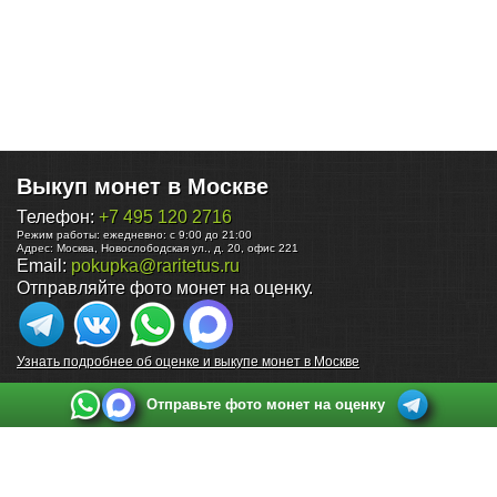
Выкуп монет в Москве
Телефон:
+7 495 120 2716
Режим работы:
ежедневно: с 9:00 до 21:00
Адрес:
Москва
,
Новослободская ул., д. 20, офис 221
Email:
pokupka@raritetus.ru
Отправляйте фото монет на оценку.
Узнать подробнее об оценке и выкупе монет в Москве
Отправьте фото монет на оценку
Выкуп монет в Санкт-Петербурге
Телефон:
+7 812 748 2349
Режим работы:
ежедневно: с 9:00 до 21:00
Адрес:
Санкт-Петербург
,
Ул. Садовая 38, ТД купца Яковлева, этаж 2, офис 211 (м.