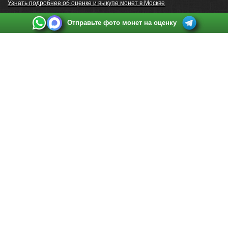
Узнать подробнее об оценке и выкупе монет в Москве
Отправьте фото монет на оценку
Выкуп монет в Санкт-Петербурге
Телефон:
+7 812 748 2349
Режим работы:
ежедневно: с 9:00 до 21:00
Адрес:
Санкт-Петербург
,
Ул. Садовая 38, ТД купца Яковлева, этаж 2, офис 211 (м.
Садовая, м. Спасская, м. Сенная Площадь)
Email:
spb@raritetus.ru
Выкуп монет в Нижнем Новгороде
Телефон:
+7 831 420-63-39
Режим работы:
ежедневно: с 9:00 до 21:00
Адрес:
Нижний Новгород
,
Площадь Максима Горького, дом 4/2, этаж 2, офис 8
Email:
nizhnij-novgorod@raritetus.ru
Выкуп монет в Новосибирске
Телефон:
+7 383 383 0921
Режим работы:
вТ-СБ: с 10:00 до 19:00
Адрес:
Новосибирск
,
Красный проспект 79 (БЦ Зелёные купола), офис 204 (м.
Гагаринская)
Email:
pokupka@raritetus.ru