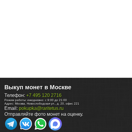
Выкуп монет в Москве
Телефон:
+7 495 120 2716
Режим работы:
ежедневно: с 9:00 до 21:00
Адрес:
Москва
,
Новослободская ул., д. 20, офис 221
Email:
pokupka@raritetus.ru
Отправляйте фото монет на оценку.