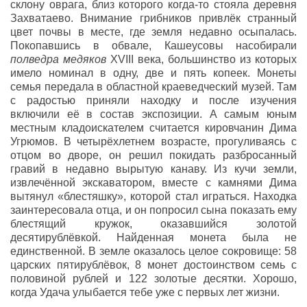
склону оврага, близ которого когда-то стояла деревня
Захватаево. Внимание грибников привлёк странный
цвет почвы в месте, где земля недавно осыпалась.
Покопавшись в обвале, Кашеусовы насобирали
полведра медяков
XVIII века, большинство из которых
имело номинал в одну, две и пять копеек. Монеты
семья передала в областной краеведческий музей. Там
с радостью приняли находку и после изучения
включили её в состав экспозиции. А самым юным
местным кладоискателем считается кировчанин Дима
Угрюмов. В четырёхлетнем возрасте, прогуливаясь с
отцом во дворе, он решил покидать разбросанный
гравий в недавно вырытую канаву. Из кучи земли,
извлечённой экскаватором, вместе с камнями Дима
вытянул «блестяшку», которой стал играться. Находка
заинтересовала отца, и он попросил сына показать ему
блестящий кружок, оказавшийся золотой
десятирублёвкой. Найденная монета была не
единственной. В земле оказалось целое сокровище: 58
царских пятирублёвок, 8 монет достоинством семь с
половиной рублей и 122 золотые десятки. Хорошо,
когда Удача улыбается тебе уже с первых лет жизни.