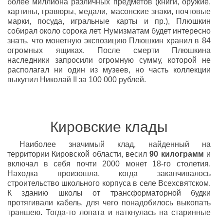
более миллиона различных предметов (книги, оружие,
картины, гравюры, медали, масонские знаки, почтовые
марки, посуда, игральные карты и пр.), Плюшкин
собирал около сорока лет. Нумизматам будет интересно
знать, что монетную экспозицию Плюшкин хранил в 84
огромных ящиках. После смерти Плюшкина
наследники запросили огромную сумму, которой не
располагал ни один из музеев, но часть коллекции
выкупил Николай II за 100 000 рублей.
Кировские клады
Наиболее значимый клад, найденный на
территории Кировской области, весил
90 килограмм
и
включал в себя почти 2000 монет 18-го столетия.
Находка произошла, когда заканчивалось
строительство школьного корпуса в селе Всехсвятском.
К зданию школы от трансформаторной будки
протягивали кабель, для чего понадобилось выкопать
траншею. Тогда-то лопата и наткнулась на старинные