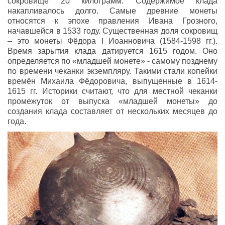
сокровище 20 килограмм. Содержимое клада
накапливалось долго. Самые древние монеты
относятся к эпохе правления Ивана Грозного,
начавшейся в 1533 году. Существенная доля сокровищ
– это монеты Фёдора I Иоанновича (1584-1598 гг.).
Время зарытия клада датируется 1615 годом. Оно
определяется по «младшей монете» - самому позднему
по времени чеканки экземпляру. Такими стали копейки
времён Михаила Фёдоровича, выпущенные в 1614-
1615 гг. Историки считают, что для местной чеканки
промежуток от выпуска «младшей монеты» до
создания клада составляет от нескольких месяцев до
года.