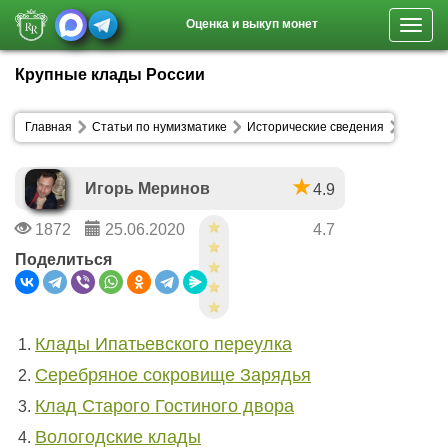
Оценка и выкуп монет
Toggl
navig
Крупные клады России
Главная
Статьи по нумизматике
Исторические сведения
Игорь Меринов
4.9
1872
25.06.2020
4.7
Поделиться
Клады Ипатьевского переулка
Серебряное сокровище Зарядья
Клад Старого Гостиного двора
Вологодские клады