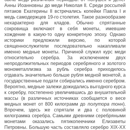
Анны Иоанновны до меди Николая II. Среди россыпей
пятаков Екатерины II встречались копейки Павла I и
медь самодержцев 19-го столетия. Такое разнообразие
нехарактерно для кладов. Обычно спрятанные
сокровища включают в себя монеты, имевшие
хождение в какую-то одну конкретную эпоху. Однако
историки предложили версию, по которой
священнослужители последовательно накапливали
именно медные монеты. Причиной служил курс меди
относительно серебра. За исключением двух
непродолжительных периодов серебряного и золотого
монометаллизма за рубль серебра приходилось
отдавать значительно больше рубля медной монетой, а
государственные подати собирались именно серебром.
Вероятно, медные залежи дожидались выгодного курса
к серебру, постепенно увеличившись до внушительной
массы (в различных источниках сообщается о весе
медных монет от 800 килограмм до
полутора тонн
).
Впрочем, здесь же спрятали и два с половиной
килограмма серебра. Самыми древними серебряными
монетами оказались пятикопеечники Елизаветы
Петровны. Большую часть составляло серебро XIX-XX