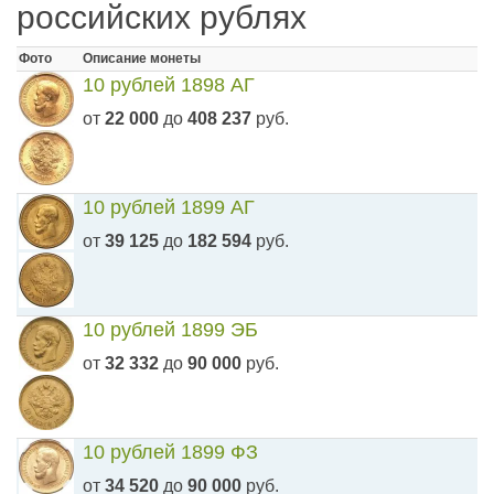
российских рублях
Фото
Описание монеты
10 рублей 1898 АГ
от
22 000
до
408 237
руб.
10 рублей 1899 АГ
от
39 125
до
182 594
руб.
10 рублей 1899 ЭБ
от
32 332
до
90 000
руб.
10 рублей 1899 ФЗ
от
34 520
до
90 000
руб.