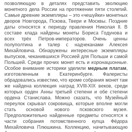
позволяющую в деталях представить эволюцию
монетного дела России на протяжении пяти столетий.
Самые древние экземпляры – это «чешуйки» монетных
дворов Новгорода, Пскова, Твери и Москвы. Поздние
даты относятся к периоду правления Николая II. В
составе клада найдены монеты Бориса Годунова и
всех трёх Петров-императоров. Очень ценны
полуполтина и талер с надчеканами Алексея
Михайловича. Обнаружены интересные экземпляры
выпусков, чеканившихся Россией для Польши и самой
Польшей. Среди прочих монет есть и
коронационные
.
Особое внимание историки уделили
медным платам
,
изготовленным в Екатеринбурге. Фалеристы
обрадовались известию, что кроме собрания монет там
же найдена коллекция наград XVIII-XIX веков, среди
которых орден Анны третьей степени и обе степени
ордена Станислава. Можно сказать, что Музейный
переулок скрывал сокровища, которые вполне могли
стать основой нового псковского музея.
Предположительно найденные предметы относятся к
части собрания потомственного купца Фёдора
Михайловича Плюшкина. Коллекцию, начитывающую