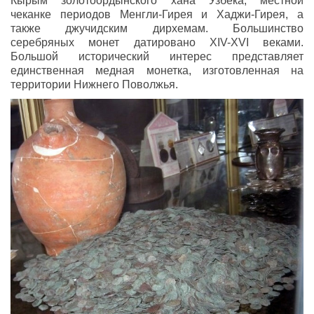
Кырым золотоордынского хана Узбека, местной
чеканке периодов Менгли-Гирея и Хаджи-Гирея, а
также джучидским дирхемам. Большинство
серебряных монет датировано XIV-XVI веками.
Большой исторический интерес представляет
единственная медная монетка, изготовленная на
территории Нижнего Поволжья.