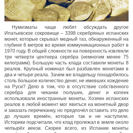
Нумизматы чаще любят обсуждать другое
Ипатьевское сокровище – 3398 серебряных испанских
монет, которые скрывал медный таз, обнаруженный на
глубине 6 метров во время коммуникационных работ в
1970 году. В общей сложности на поверхность извлекли
три четверти центнера серебра (немногим менее 75
килограмм). Большую часть клада составили монеты 8
реалов. Крупный номинал был разбавлен монетами в
два и четыре реала. Зачем же владельцу понадобилось
столь большое количество денег, не имевших хождение
на Руси? Дело в том, что в отсутствие собственного
серебра для чеканки полушек, денег и копеек
использовали иностранные монеты. Хозяин испанских
реалов в любой момент мог явиться на монетный двор
и заказать перечеканку, но предпочёл оставить это дело
до лучших времён, которые так и не наступили.
Историки подсчитали, что клад пролежал в земле
около
четырёх веков
. Скорее всего, из Испании монеты