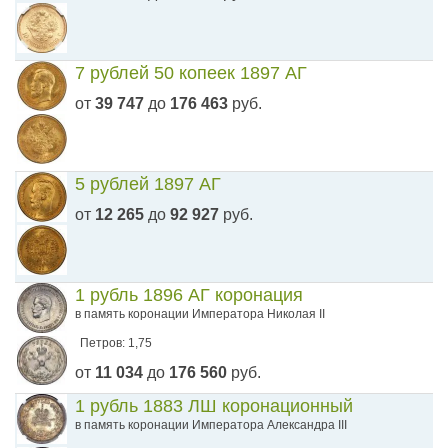
7 рублей 50 копеек 1897 АГ
от
39 747
до
176 463
руб.
5 рублей 1897 АГ
от
12 265
до
92 927
руб.
1 рубль 1896 АГ коронация
в память коронации Императора Николая II
Петров: 1,75
от
11 034
до
176 560
руб.
1 рубль 1883 ЛШ коронационный
в память коронации Императора Александра III