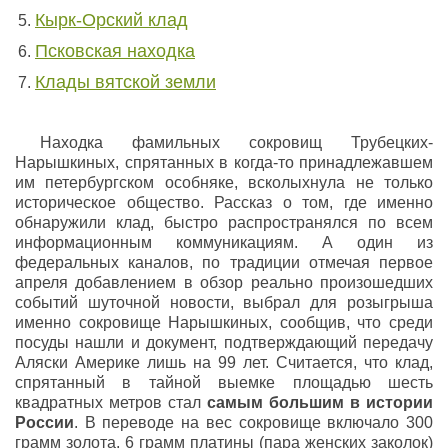
Кырк-Орский клад
Псковская находка
Клады вятской земли
Находка фамильных сокровищ Трубецких-
Нарышкиных, спрятанных в когда-то принадлежавшем
им петербургском особняке, всколыхнула не только
историческое общество. Рассказ о том, где именно
обнаружили клад, быстро распространялся по всем
информационным коммуникациям. А один из
федеральных каналов, по традиции отмечая первое
апреля добавлением в обзор реально произошедших
событий шуточной новости, выбрал для розыгрыша
именно сокровище Нарышкиных, сообщив, что среди
посуды нашли и документ, подтверждающий передачу
Аляски Америке лишь на 99 лет. Считается, что клад,
спрятанный в тайной выемке площадью шесть
квадратных метров стал
самым большим в истории
России
. В переводе на вес сокровище включало 300
грамм золота, 6 грамм платины (пара женских заколок)