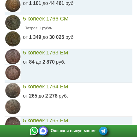
от
1 101
до
44 461
руб.
5 копеек 1766 СМ
Петров: 1 рубль
от
1 349
до
30 025
руб.
5 копеек 1763 ЕМ
от
84
до
2 870
руб.
5 копеек 1764 ЕМ
от
265
до
2 278
руб.
5 копеек 1765 ЕМ
от
315
до
1 500
руб.
Оценка и выкуп монет