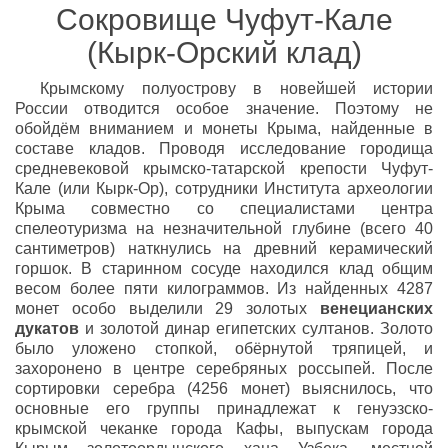
Сокровище Чуфут-Кале
(Кырк-Орский клад)
Крымскому полуострову в новейшей истории
России отводится особое значение. Поэтому не
обойдём вниманием и монеты Крыма, найденные в
составе кладов. Проводя исследование городища
средневековой крымско-татарской крепости Чуфут-
Кале (или Кырк-Ор), сотрудники Института археологии
Крыма совместно со специалистами центра
спелеотуризма на незначительной глубине (всего 40
сантиметров) наткнулись на древний керамический
горшок. В старинном сосуде находился клад общим
весом более пяти килограммов. Из найденных 4287
монет особо выделили 29 золотых
венецианских
дукатов
и золотой динар египетских султанов. Золото
было уложено стопкой, обёрнутой тряпицей, и
захоронено в центре серебряных россыпей. После
сортировки серебра (4256 монет) выяснилось, что
основные его группы принадлежат к генуэзско-
крымской чеканке города Кафы, выпускам города