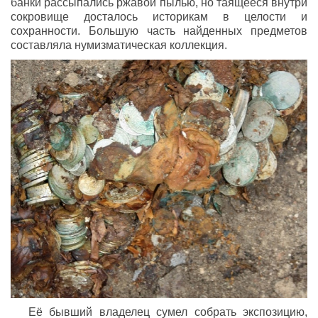
банки рассыпались ржавой пылью, но таящееся внутри
сокровище досталось историкам в целости и
сохранности. Большую часть найденных предметов
составляла нумизматическая коллекция.
Её бывший владелец сумел собрать экспозицию,