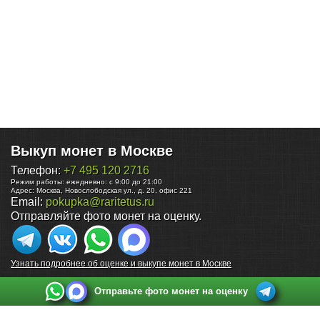
Выкуп монет в Москве
Телефон:
+7 495 120 2716
Режим работы:
ежедневно: с 9:00 до 21:00
Адрес:
Москва
,
Новослободская ул., д. 20, офис 221
Email:
pokupka@raritetus.ru
Отправляйте фото монет на оценку.
Узнать подробнее об оценке и выкупе монет в Москве
Отправьте фото монет на оценку
Выкуп монет в Санкт-Петербурге